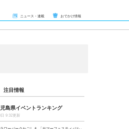
ニュース・連載
おでかけ情報
注目情報
児島県イベントランキング
8日 9:32更新
ラワーパークかごしま 「サマーフェスティバル」