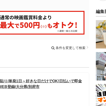
編集
条件を変更して検索
貼り/単発1日～好きな日だけでOK!日払いで即金
WEB登録/大分県/別府市