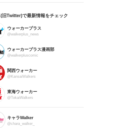
X(旧Twitter)で最新情報をチェック
ウォーカープラス
@walkerplus_news
ウォーカープラス漫画部
@walkerpluscomic
関西ウォーカー
@KansaiWalkers
東海ウォーカー
@TokaiWalkers
キャラWalker
@chara_walker_