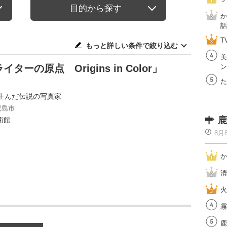
目的から探す
か
話
T
もっと詳しい条件で絞り込む
美
の原点 Origins in Color」
ン
た
生んだ伝説の写真家
児島市
鹿
術館
8月
か
清
火
霧
鹿