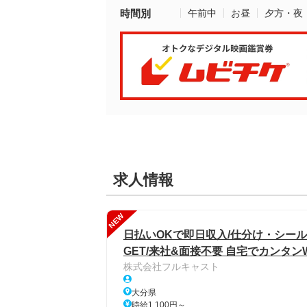
時間別
午前中
お昼
夕方・夜
求人情報
NEW
日払いOKで即日収入/仕分け・シール
GET/来社&面接不要 自宅でカンタン
株式会社フルキャスト
大分県
時給1,100円～