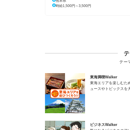
熊本県
時給1,500円～3,500円
テ
テー
東海満喫Walker
東海エリアを楽しむた
ュースやトピックスを
ビジネスWalker