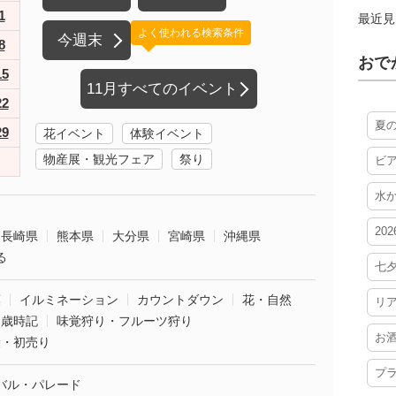
1
最近見
よく使われる検索条件
今週末
8
おで
15
11月すべてのイベント
22
夏
29
花イベント
体験イベント
物産展・観光フェア
祭り
ビ
水
20
長崎県
熊本県
大分県
宮崎県
沖縄県
る
七
葉
イルミネーション
カウントダウン
花・自然
リ
・歳時記
味覚狩り・フルーツ狩り
お
袋・初売り
プ
バル・パレード