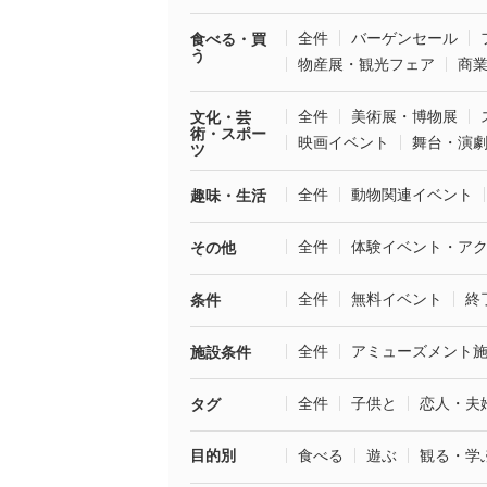
全件
バーゲンセール
食べる・買
う
物産展・観光フェア
商
全件
美術展・博物展
文化・芸
術・スポー
映画イベント
舞台・演
ツ
全件
動物関連イベント
趣味・生活
全件
体験イベント・ア
その他
全件
無料イベント
終
条件
全件
アミューズメント
施設条件
全件
子供と
恋人・夫
タグ
目的別
食べる
遊ぶ
観る・学