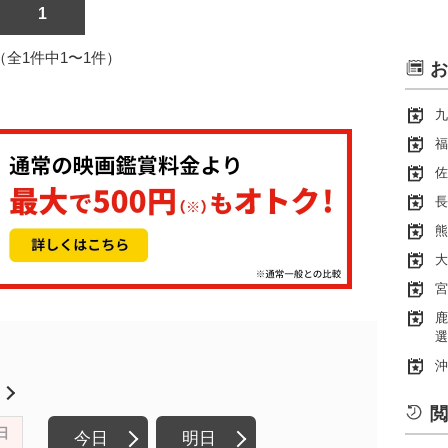
1
1（全1件中1〜1件）
お
九
福
佐
長
熊
大
宮
鹿
選
沖
月
閲
日
今日
明日