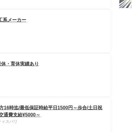
重工系メーカー
/産休・育休実績あり
16時迄/最低保証時給平日1500円～歩合/土日祝
交通費支給¥5000～
ティスパリ