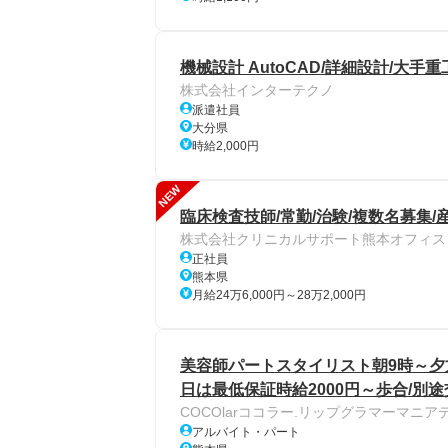
機械設計 AutoCAD/詳細設計/大手
株式会社インターテクノ
派遣社員
大分県
時給2,000円
NEW
臨床検査技師/常勤/治験/複数名募集
株式会社クリニカルサポート熊本オフィス
正社員
熊本県
月給24万6,000円～28万2,000円
美容師パートスタイリスト朝9時～夕方
日は最低保証時給2000円～歩合/別途
COCOlarココラー.リップグラマーマニア
アルバイト・パート