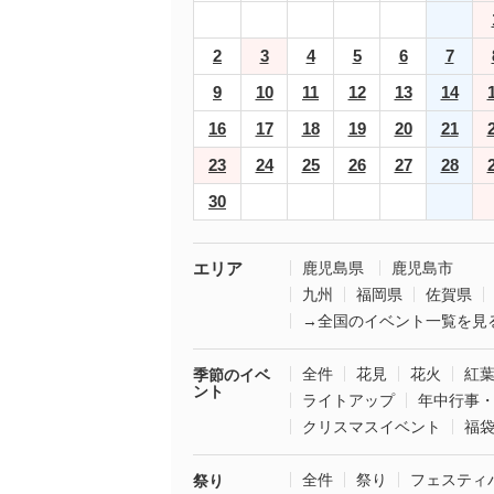
2
3
4
5
6
7
9
10
11
12
13
14
16
17
18
19
20
21
23
24
25
26
27
28
30
エリア
鹿児島県
鹿児島市
九州
福岡県
佐賀県
→全国のイベント一覧を見
全件
花見
花火
紅
季節のイベ
ント
ライトアップ
年中行事
クリスマスイベント
福
全件
祭り
フェスティ
祭り