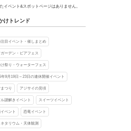
たイベント&スポットページはありません。
かけトレンド
の注目イベント・催しまとめ
アガーデン・ビアフェス
かけ祭り・ウォーターフェス
26年9月19日～23日の連休開催イベント
夕まつり
アジサイの見頃
アル謎解きイベント
スイーツイベント
酒イベント
恐竜イベント
ラネタリウム・天体観測