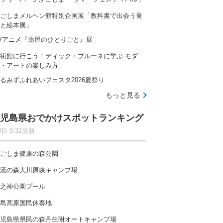
ごしまメルヘン館特別企画展「教科書で出会う童
と絵本展」
Vアニメ『薬屋のひとりごと』展
術館に行こう！ディック・ブルーネに学ぶ モダ
・アートの楽しみ方
るみずふれあいフェスタ2026夏祭り
もっと見る
児島県おでかけスポットランキング
8日 9:32更新
ごしま健康の森公園
流の森大川原峡キャンプ場
之神公園プール
島高原国民休養地
児島県県民の森丹生附オートキャンプ場