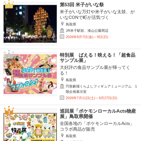
第53回 米子がいな祭
米子がいな万灯や米子がいな太鼓、が
いなCONで町が活気づく
鳥取県
JR米子駅前、湊山公園周辺
2026年8月7日(金)～9日(日)
特別展 ばえる！映える！「超食品
サンプル展」
大好評の食品サンプル展が帰ってく
る！
鳥取県
円形劇場くらよしフィギュアミュージアム 1
階企画展示室
2026年7月11日(土)～9月27日(日)
巡回展「ポケモンローカルActs物産
展」鳥取県開催
全国各地の「ポケモンローカルActs」
コラボ商品が販売
鳥取県