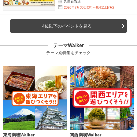
丸由百貨店
2026年7月30日(木)～8月11日(祝)
4位以下のイベントを見る
テーマWalker
テーマ別特集をチェック
東海満喫Walker
関西満喫Walker