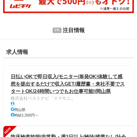
注目情報
求人情報
日払いOKで即日収入/モニター/単発OK!体験して感
想を提出するだけで収入GET/履歴書・来社不要でス
タートOK/24時間いつでもお仕事可能!/岡山県
株式会社ベストナビ「スマモニ」
岡山県
時給1,500円～
NEW
臨床検査技師/非常勤・週3日以上/検診/残業なし/社会