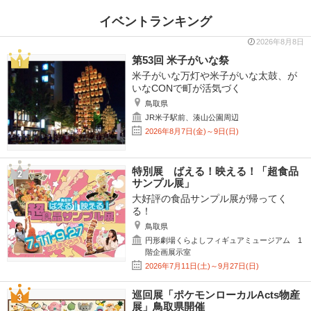
イベントランキング
2026年8月8日
第53回 米子がいな祭
米子がいな万灯や米子がいな太鼓、が
いなCONで町が活気づく
鳥取県
JR米子駅前、湊山公園周辺
2026年8月7日(金)～9日(日)
特別展 ばえる！映える！「超食品
サンプル展」
大好評の食品サンプル展が帰ってく
る！
鳥取県
円形劇場くらよしフィギュアミュージアム 1
階企画展示室
2026年7月11日(土)～9月27日(日)
巡回展「ポケモンローカルActs物産
展」鳥取県開催