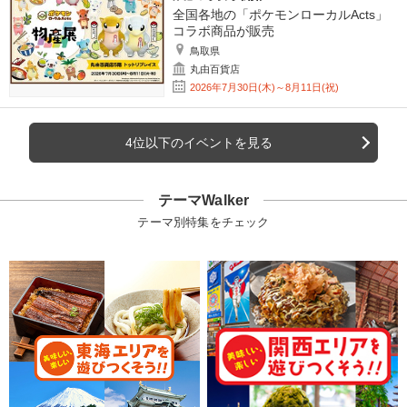
全国各地の「ポケモンローカルActs」
コラボ商品が販売
鳥取県
丸由百貨店
2026年7月30日(木)～8月11日(祝)
4位以下のイベントを見る
テーマWalker
テーマ別特集をチェック