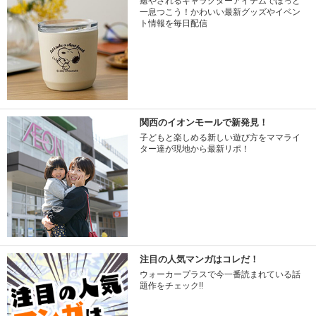
癒やされるキャラクターアイテムでほっと
一息つこう！かわいい最新グッズやイベン
ト情報を毎日配信
関西のイオンモールで新発見！
子どもと楽しめる新しい遊び方をママライ
ター達が現地から最新リポ！
注目の人気マンガはコレだ！
ウォーカープラスで今一番読まれている話
題作をチェック!!