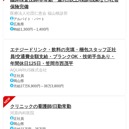
保険完備
医療法人社団仁恵会 福山検診所
アルバイト・パート
広島県
時給1,300円～1,400円
エナジードリンク・飲料の充填・梱包スタッフ正社
員/交通費全額支給・ブランクOK・技術手当あり・
年間休日125日・笠岡市西茂平
AQUARIUS株式会社
正社員
岡山県
月給27万6,900円～36万3,800円
NEW
クリニックの看護師/日勤常勤
河原内科医院
正社員
岡山県
月給21万円～25万円