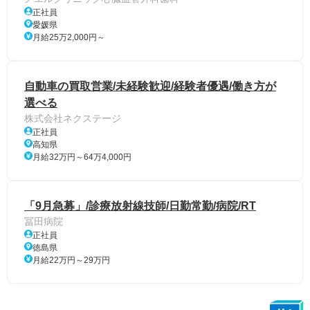
正社員
愛媛県
月給25万2,000円～
自動車の買取営業/未経験歓迎/経験者優遇/働き方が
選べる
株式会社ネクステージ
正社員
高知県
月給32万円～64万4,000円
「9月急募」/診療放射線技師/日勤常勤/病院/RT
冨田病院
正社員
徳島県
月給22万円～29万円