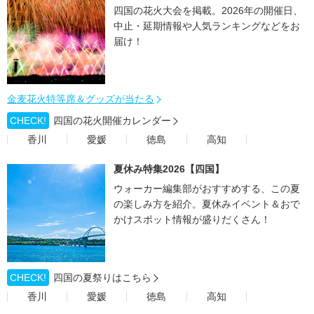
四国の花火大会を掲載。2026年の開催日、
中止・延期情報や人気ランキングなどをお
届け！
金麦花火特等席＆グッズが当たる
CHECK!
四国の花火開催カレンダー
香川
愛媛
徳島
高知
夏休み特集2026【四国】
ウォーカー編集部がおすすめする、この夏
の楽しみ方を紹介。夏休みイベント＆おで
かけスポット情報が盛りだくさん！
CHECK!
四国の夏祭りはこちら
香川
愛媛
徳島
高知