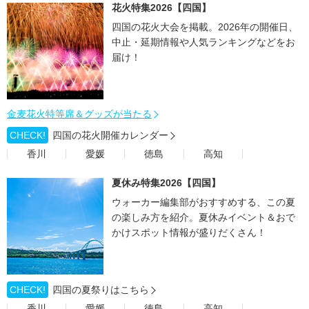
花火特集2026【四国】
四国の花火大会を掲載。2026年の開催日、
中止・延期情報や人気ランキングなどをお
届け！
金麦花火特等席＆グッズが当たる
CHECK!
四国の花火開催カレンダー
香川
愛媛
徳島
高知
夏休み特集2026【四国】
ウォーカー編集部がおすすめする、この夏
の楽しみ方を紹介。夏休みイベント＆おで
かけスポット情報が盛りだくさん！
CHECK!
四国の夏祭りはこちら
香川
愛媛
徳島
高知