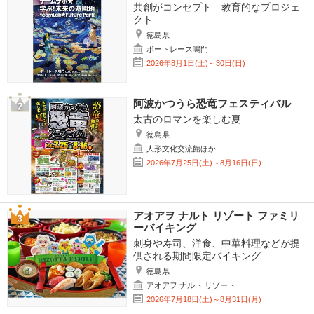
共創がコンセプト 教育的なプロジェ
クト
徳島県
ボートレース鳴門
2026年8月1日(土)～30日(日)
阿波かつうら恐竜フェスティバル
太古のロマンを楽しむ夏
徳島県
人形文化交流館ほか
2026年7月25日(土)～8月16日(日)
アオアヲ ナルト リゾート ファミリ
ーバイキング
刺身や寿司、洋食、中華料理などが提
供される期間限定バイキング
徳島県
アオアヲ ナルト リゾート
2026年7月18日(土)～8月31日(月)