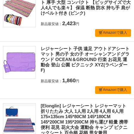
ト 厚手 大型 コンパクト 【ビッグサイズで大
人4人でも楽々】 保温 断熱 防水 持ち手 肩が
けベルト付き (ピンク)
2,423
新品最安値：
円
Amazonで購入
レジャーシート 子供 遠足 アウトドアシート
マット 男の子 女の子 オーシャンアンドグラ
ウンド OCEAN＆GROUND 行楽 お花見 運
動会 登山 公園 ピクニック XYZ(ラベンダー
F)
1,860
新品最安値：
円
Amazonで購入
[Elonglin] レジャーシート レジャーマット
折りたたみ 大人 1人用 2人用 4人用 6人用
175×135cm 145*80CM 145*180CM
145*200CM 195*200CM 持ち運び 軽量 携帯
便利 花見 花火大会 運動会 キャンプ ピクニ
ックシート 百合柄 花柄 男女兼用