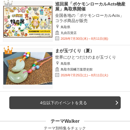
巡回展「ポケモンローカルActs物産
展」鳥取県開催
全国各地の「ポケモンローカルActs」
コラボ商品が販売
鳥取県
丸由百貨店
2026年7月30日(木)～8月11日(祝)
まが玉づくり（夏）
世界にひとつだけのまが玉づくり
鳥取県
鳥取市因幡万葉歴史館
2026年7月25日(土)～8月11日(火)
4位以下のイベントを見る
テーマWalker
テーマ別特集をチェック