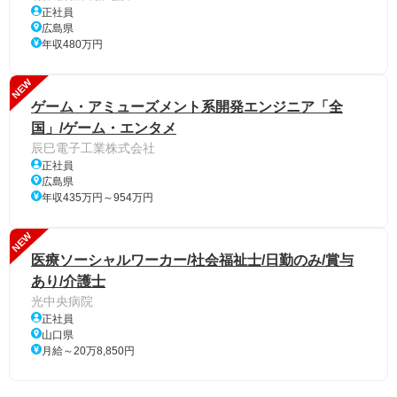
正社員
広島県
年収480万円
NEW
ゲーム・アミューズメント系開発エンジニア「全
国」/ゲーム・エンタメ
辰巳電子工業株式会社
正社員
広島県
年収435万円～954万円
NEW
医療ソーシャルワーカー/社会福祉士/日勤のみ/賞与
あり/介護士
光中央病院
正社員
山口県
月給～20万8,850円