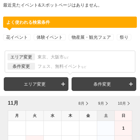
最近見たイベント&スポットページはありません。
よく使われる検索条件
花イベント
体験イベント
物産展・観光フェア
祭り
エリア変更
東京、大阪市
など
条件変更
フェス、無料イベント
など
エリア変更
条件変更
11月
8月
9月
10月
月
火
水
木
金
土
日
1