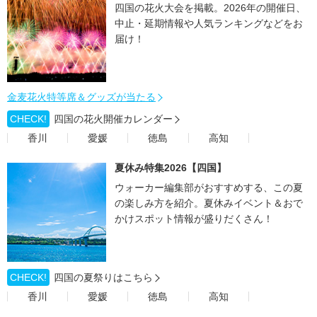
四国の花火大会を掲載。2026年の開催日、
中止・延期情報や人気ランキングなどをお
届け！
金麦花火特等席＆グッズが当たる
CHECK!
四国の花火開催カレンダー
香川
愛媛
徳島
高知
夏休み特集2026【四国】
ウォーカー編集部がおすすめする、この夏
の楽しみ方を紹介。夏休みイベント＆おで
かけスポット情報が盛りだくさん！
CHECK!
四国の夏祭りはこちら
香川
愛媛
徳島
高知