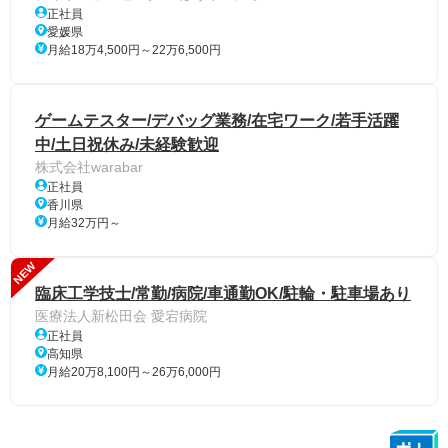
正社員
愛媛県
月給18万4,500円～22万6,500円
ゲームテスター/デバッグ業務/在宅ワーク/若手活躍
中/土日祝休み/未経験歓迎
株式会社warabar
正社員
香川県
月給32万円～
NEW
臨床工学技士/常勤/病院/車通勤OK/駐輪・駐車場あり
医療法人新松田会 愛宕病院
正社員
高知県
月給20万8,100円～26万6,000円