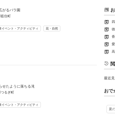
お
広がるバラ園
郡藍住町
四
験イベント・アクティビティ
花・自然
徳
香
愛
高
閲
最近見
らせたように落ちる滝
おで
郡つるぎ町
験イベント・アクティビティ
夏