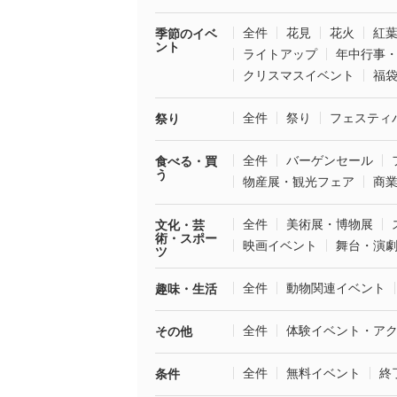
全件
花見
花火
紅
季節のイベ
ント
ライトアップ
年中行事
クリスマスイベント
福
全件
祭り
フェスティ
祭り
全件
バーゲンセール
食べる・買
う
物産展・観光フェア
商
全件
美術展・博物展
文化・芸
術・スポー
映画イベント
舞台・演
ツ
全件
動物関連イベント
趣味・生活
全件
体験イベント・ア
その他
全件
無料イベント
終
条件