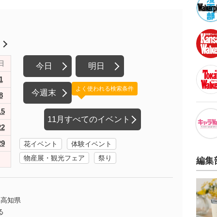
月
日
今日
明日
1
よく使われる検索条件
今週末
8
15
11月すべてのイベント
22
29
花イベント
体験イベント
物産展・観光フェア
祭り
編集
高知県
る