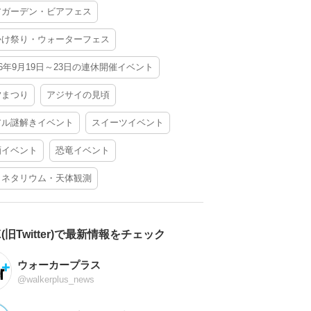
アガーデン・ビアフェス
かけ祭り・ウォーターフェス
26年9月19日～23日の連休開催イベント
夕まつり
アジサイの見頃
アル謎解きイベント
スイーツイベント
酒イベント
恐竜イベント
ラネタリウム・天体観測
X(旧Twitter)で最新情報をチェック
ウォーカープラス
@walkerplus_news