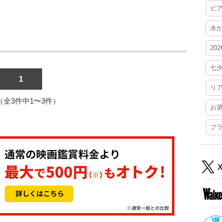
ビ
水
20
七
1
リ
1（全3件中1〜3件）
お
プ