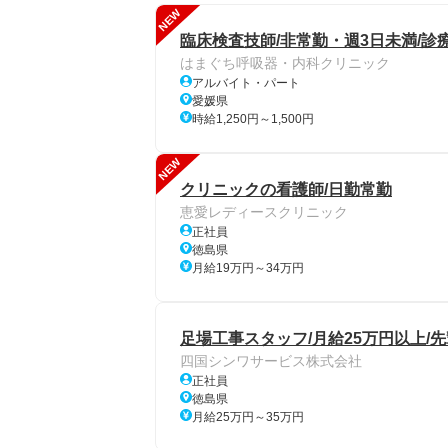
NEW
臨床検査技師/非常勤・週3日未満/診
はまぐち呼吸器・内科クリニック
アルバイト・パート
愛媛県
時給1,250円～1,500円
NEW
クリニックの看護師/日勤常勤
恵愛レディースクリニック
正社員
徳島県
月給19万円～34万円
足場工事スタッフ/月給25万円以上/
四国シンワサービス株式会社
正社員
徳島県
月給25万円～35万円