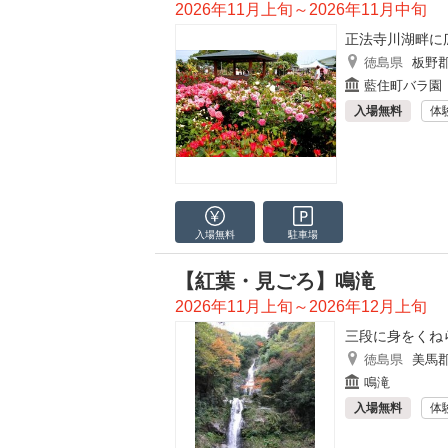
2026年11月上旬～2026年11月中旬
正法寺川湖畔に
徳島県
板野
藍住町バラ園
入場無料
体
入場無料
駐車場
【紅葉・見ごろ】鳴滝
2026年11月上旬～2026年12月上旬
三段に身をくね
徳島県
美馬
鳴滝
入場無料
体