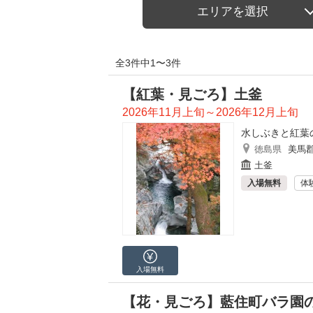
エリアを選択
全3件中1〜3件
【紅葉・見ごろ】土釜
2026年11月上旬～2026年12月上旬
水しぶきと紅葉
徳島県
美馬
土釜
入場無料
体
入場無料
【花・見ごろ】藍住町バラ園