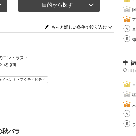
目的から探す
阿
ア
もっと詳しい条件で絞り込む
童
徳
のコントラスト
徳
郡つるぎ町
8月
験イベント・アクティビティ
日
塩
大
上
ラ
の秋バラ