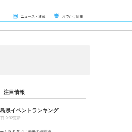
ニュース・連載
おでかけ情報
注目情報
島県イベントランキング
7日 9:32更新
ームラボ 学ぶ！未来の遊園地