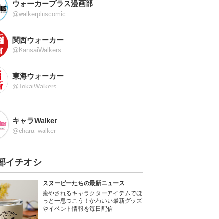
ウォーカープラス漫画部
@walkerpluscomic
関西ウォーカー
@KansaiWalkers
東海ウォーカー
@TokaiWalkers
キャラWalker
@chara_walker_
部イチオシ
スヌーピーたちの最新ニュース
癒やされるキャラクターアイテムでほ
っと一息つこう！かわいい最新グッズ
やイベント情報を毎日配信