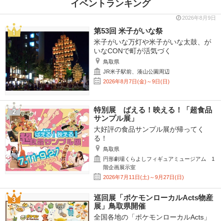
イベントランキング
2026年8月9日
第53回 米子がいな祭
米子がいな万灯や米子がいな太鼓、が
いなCONで町が活気づく
鳥取県
JR米子駅前、湊山公園周辺
2026年8月7日(金)～9日(日)
特別展 ばえる！映える！「超食品
サンプル展」
大好評の食品サンプル展が帰ってく
る！
鳥取県
円形劇場くらよしフィギュアミュージアム 1
階企画展示室
2026年7月11日(土)～9月27日(日)
巡回展「ポケモンローカルActs物産
展」鳥取県開催
全国各地の「ポケモンローカルActs」