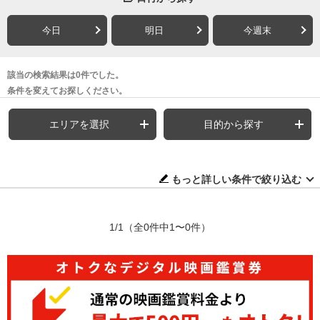
今日
明日
今週末
該当の検索結果は0件でした。
条件を変えてお探しください。
エリアを選択
目的から探す
もっと詳しい条件で絞り込む
1/1
（全0件中1〜0件）