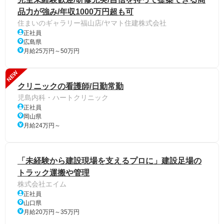
品力が強み/年収1000万円超も可
住まいのギャラリー福山店/ヤマト住建株式会社
正社員
広島県
月給25万円～50万円
NEW
クリニックの看護師/日勤常勤
児島内科・ハートクリニック
正社員
岡山県
月給24万円～
「未経験から建設現場を支えるプロに」建設足場の
トラック運搬や管理
株式会社エイム
正社員
山口県
月給20万円～35万円