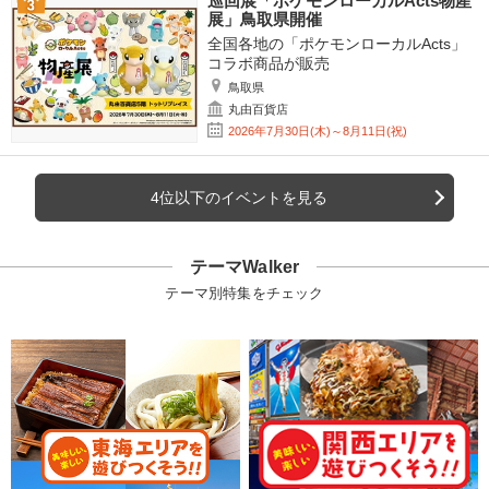
巡回展「ポケモンローカルActs物産
展」鳥取県開催
全国各地の「ポケモンローカルActs」
コラボ商品が販売
鳥取県
丸由百貨店
2026年7月30日(木)～8月11日(祝)
4位以下のイベントを見る
テーマWalker
テーマ別特集をチェック