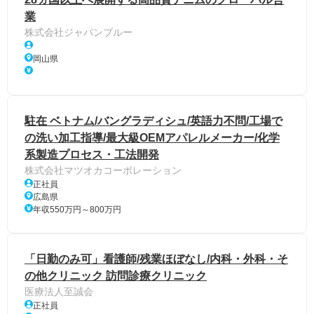
業
株式会社ジャパンブルー
岡山県
駐在 ベトナム/バングラディシュ/英語力不問/工場で
の洗い加工指導/最大級OEMアパレルメーカー/化学
系製造プロセス・工法開発
株式会社マツオカコーポレーション
正社員
広島県
年収550万円～800万円
「日勤のみ可」看護師/残業ほぼなし/内科・外科・そ
の他クリニック 訪問診療クリニック
医療法人至誠会
正社員