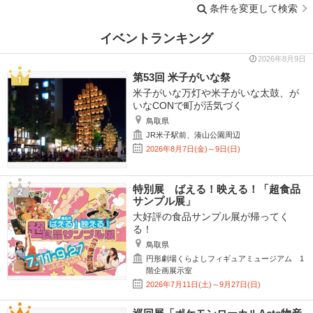
条件を変更して検索
イベントランキング
2026年8月9日
第53回 米子がいな祭
米子がいな万灯や米子がいな太鼓、が
いなCONで町が活気づく
鳥取県
JR米子駅前、湊山公園周辺
2026年8月7日(金)～9日(日)
特別展 ばえる！映える！「超食品
サンプル展」
大好評の食品サンプル展が帰ってく
る！
鳥取県
円形劇場くらよしフィギュアミュージアム 1
階企画展示室
2026年7月11日(土)～9月27日(日)