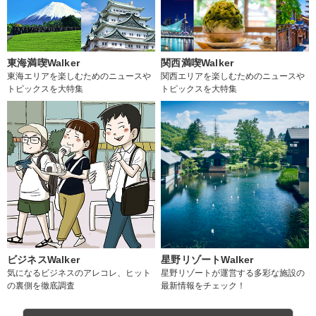
東海満喫Walker
関西満喫Walker
東海エリアを楽しむためのニュースや
関西エリアを楽しむためのニュースや
トピックスを大特集
トピックスを大特集
ビジネスWalker
星野リゾートWalker
気になるビジネスのアレコレ、ヒット
星野リゾートが運営する多彩な施設の
の裏側を徹底調査
最新情報をチェック！