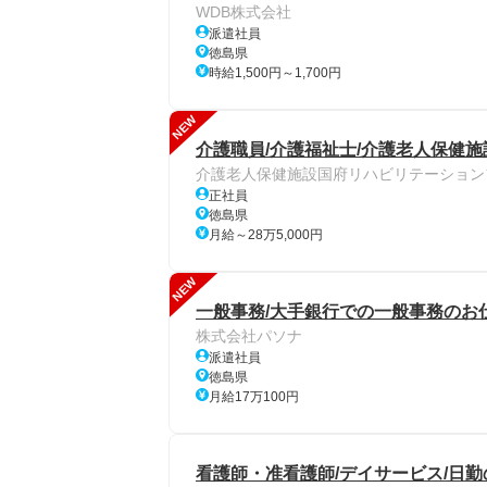
WDB株式会社
派遣社員
徳島県
時給1,500円～1,700円
NEW
介護職員/介護福祉士/介護老人保健施
介護老人保健施設国府リハビリテーション
正社員
徳島県
月給～28万5,000円
NEW
一般事務/大手銀行での一般事務のお仕
株式会社パソナ
派遣社員
徳島県
月給17万100円
看護師・准看護師/デイサービス/日勤