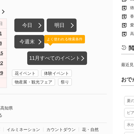
徳
月
香
日
今日
明日
愛
1
高
よく使われる検索条件
今週末
8
閲
15
11月すべてのイベント
22
最近見
29
花イベント
体験イベント
おで
物産展・観光フェア
祭り
夏
高知県
ビ
る
水
葉
イルミネーション
カウントダウン
花・自然