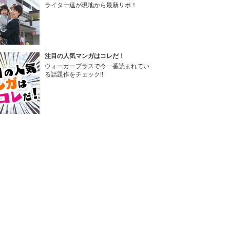
ライター達が現地から最新リポ！
注目の人気マンガはコレだ！
ウォーカープラスで今一番読まれてい
る話題作をチェック!!