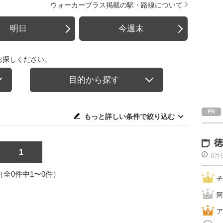
ウォーカープラス掲載の駅・路線について
明日
今週末
お探しください。
目的から探す
もっと詳しい条件で絞り込む
徳
1
8月
1（全0件中1〜0件）
チ
阿
ア