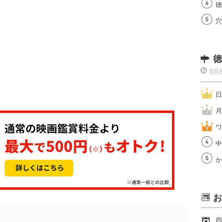
徳
穴
徳
8月
日
月
ワ
中
か
お
四