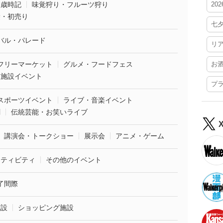
・歳時記
味覚狩り・フルーツ狩り
20
袋・初売り
七
バル・パレード
リ
フリーマーケット
グルメ・フードフェス
お
業施設イベント
プ
スポーツイベント
ライブ・音楽イベント
劇
伝統芸能・お笑いライブ
講演会・トークショー
展示会
アニメ・ゲーム
クティビティ
その他のイベント
了間際
施設
ショッピング施設