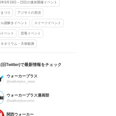
26年9月19日～23日の連休開催イベント
夕まつり
アジサイの見頃
アル謎解きイベント
スイーツイベント
酒イベント
恐竜イベント
ラネタリウム・天体観測
X(旧Twitter)で最新情報をチェック
ウォーカープラス
@walkerplus_news
ウォーカープラス漫画部
@walkerpluscomic
関西ウォーカー