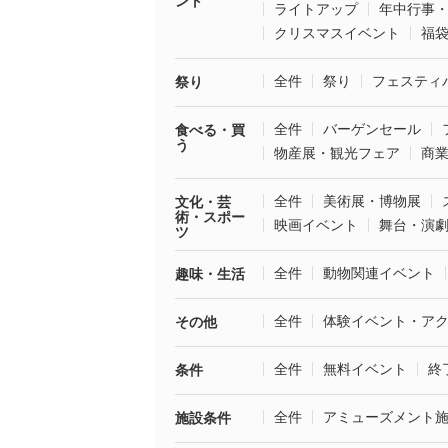
ント
ライトアップ
年中行事
クリスマスイベント
福
全件
祭り
フェスティ
祭り
全件
バーゲンセール
食べる・買
う
物産展・観光フェア
商
全件
美術展・博物展
文化・芸
術・スポー
映画イベント
舞台・演
ツ
全件
動物関連イベント
趣味・生活
全件
体験イベント・ア
その他
全件
無料イベント
終
条件
全件
アミューズメント
施設条件