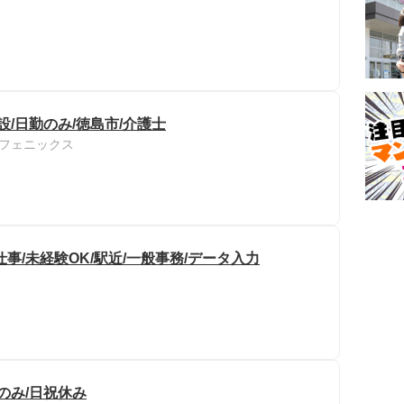
設/日勤のみ/徳島市/介護士
フェニックス
事/未経験OK/駅近/一般事務/データ入力
のみ/日祝休み