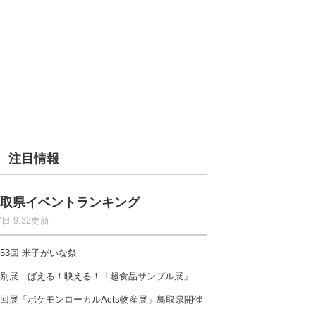
注目情報
取県イベントランキング
7日 9:32更新
53回 米子がいな祭
別展 ばえる！映える！「超食品サンプル展」
回展「ポケモンローカルActs物産展」鳥取県開催