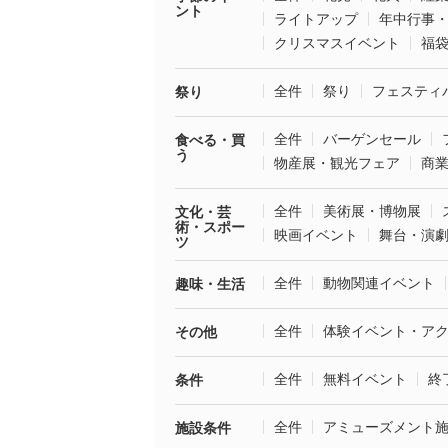
ント
ライトアップ
年中行事
クリスマスイベント
福
全件
祭り
フェスティ
祭り
全件
バーゲンセール
食べる・買
う
物産展・観光フェア
商
全件
美術展・博物展
文化・芸
術・スポー
映画イベント
舞台・演
ツ
全件
動物関連イベント
趣味・生活
全件
体験イベント・ア
その他
全件
無料イベント
終
条件
全件
アミューズメント
施設条件