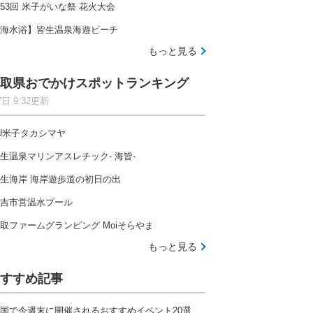
53回 米子がいな祭 花火大会
海水浴】皆生温泉海遊ビーチ
もっと見る
取県おでかけスポットランキング
7日 9:32更新
U米子タカシマヤ
生温泉マリンアスレチック- 海皆-
生海岸 海岸遊歩道の初日の出
吉市営温水プール
取ファームグランピング Moiそらやま
もっと見る
すすめ記事
国で今週末に開催されるおすすめイベント20選