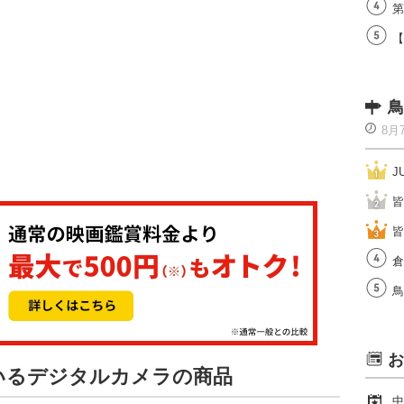
第
【
鳥
8月
J
皆
皆
倉
鳥
お
ているデジタルカメラの商品
中