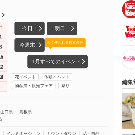
月
日
今日
明日
1
よく使われる検索条件
今週末
8
15
11月すべてのイベント
22
29
花イベント
体験イベント
編集
物産展・観光フェア
祭り
山口県
島根県
る
葉
イルミネーション
カウントダウン
花・自然