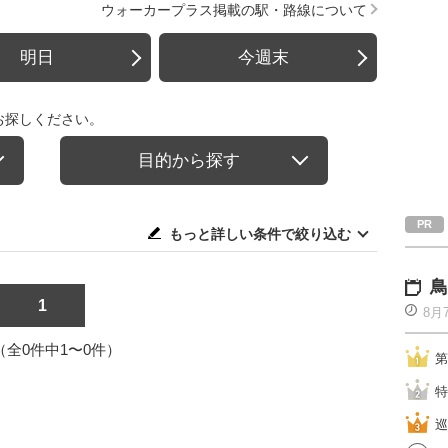
ウォーカープラス掲載の駅・路線について
明日
今週末
お探しください。
目的から探す
もっと詳しい条件で絞り込む
鳥
1
8月
1（全0件中1〜0件）
第
特
巡