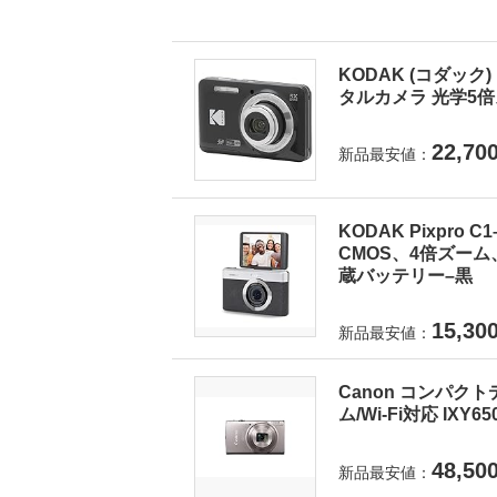
KODAK (コダック) 
タルカメラ 光学5倍ズ
22,70
新品最安値：
KODAK Pixpro
CMOS、4倍ズーム
蔵バッテリー–黒
15,30
新品最安値：
Canon コンパクト
ム/Wi-Fi対応 IXY6
48,50
新品最安値：