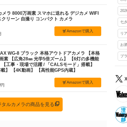
20
ルカメラ 8000万画素 スマホに送れる デジカメ WIFI
クリーン 自撮り コンパクト カメラ
七
Amazonで購入
リ
円
お
TAX WG-8 ブラック 本格アウトドアカメラ 【本格
プ
0万画素 【広角28㎜ 光学5倍ズーム】 【6灯の多機能
【工事・現場で活躍 / 「CALSモード」搭載】
載】 【4K動画】 【高性能GPS内蔵】
Amazonで購入
0
円
デジタルカメラの商品を見る