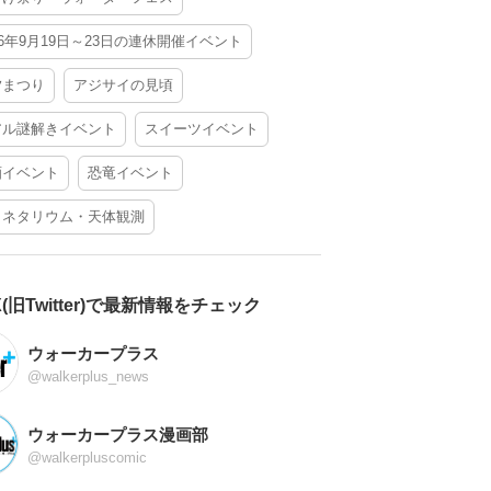
26年9月19日～23日の連休開催イベント
夕まつり
アジサイの見頃
アル謎解きイベント
スイーツイベント
酒イベント
恐竜イベント
ラネタリウム・天体観測
X(旧Twitter)で最新情報をチェック
ウォーカープラス
@walkerplus_news
ウォーカープラス漫画部
@walkerpluscomic