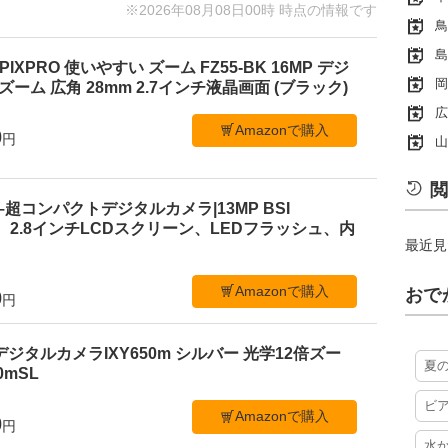
※2026年08月08日00時 時点の情報です
鳥
島
PIXPRO 使いやすい ズーム FZ55-BK 16MP デジ
岡
ーム 広角 28mm 2.7インチ液晶画面 (ブラック)
広
Amazonで購入
0
円
山
閲
 C1–超コンパクトデジタルカメラ|13MP BSI
、2.8インチLCDスクリーン、LEDフラッシュ、内
最近見
Amazonで購入
おで
0
円
デジタルカメラIXY650m シルバー 光学12倍ズー
夏
50mSL
ビ
Amazonで購入
0
円
水