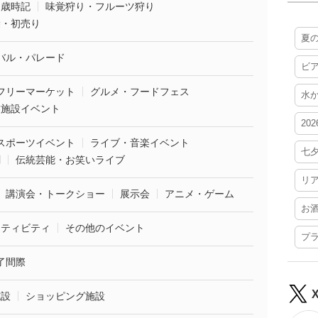
・歳時記
味覚狩り・フルーツ狩り
袋・初売り
夏
バル・パレード
ビ
フリーマーケット
グルメ・フードフェス
水
業施設イベント
20
スポーツイベント
ライブ・音楽イベント
七
劇
伝統芸能・お笑いライブ
リ
講演会・トークショー
展示会
アニメ・ゲーム
お
クティビティ
その他のイベント
プ
了間際
施設
ショッピング施設