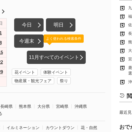
九
月
福
日
今日
明日
佐
1
長
よく使われる検索条件
今週末
熊
8
大
15
11月すべてのイベント
宮
22
鹿
29
花イベント
体験イベント
選
物産展・観光フェア
祭り
沖
閲
長崎県
熊本県
大分県
宮崎県
沖縄県
最近見
る
おで
葉
イルミネーション
カウントダウン
花・自然