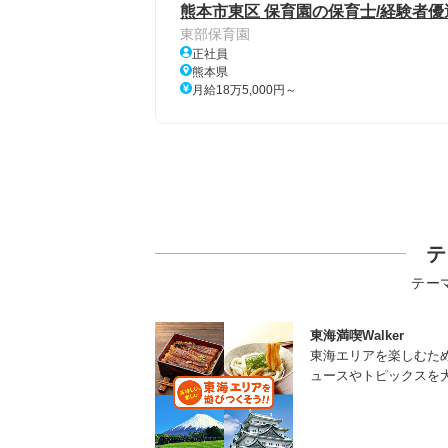
熊本市東区 保育園の保育士/経験者優遇
東部保育園
正社員
熊本県
月給18万5,000円～
テ
テー
東海満喫Walker
東海エリアを楽しむた
ュースやトピックスを