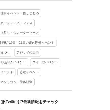
の注目イベント・催しまとめ
アガーデン・ビアフェス
かけ祭り・ウォーターフェス
26年9月19日～23日の連休開催イベント
夕まつり
アジサイの見頃
アル謎解きイベント
スイーツイベント
酒イベント
恐竜イベント
ラネタリウム・天体観測
X(旧Twitter)で最新情報をチェック