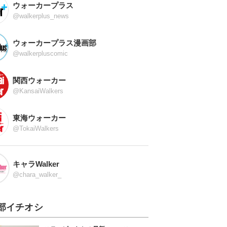
ウォーカープラス
@walkerplus_news
ウォーカープラス漫画部
@walkerpluscomic
関西ウォーカー
@KansaiWalkers
東海ウォーカー
@TokaiWalkers
キャラWalker
@chara_walker_
部イチオシ