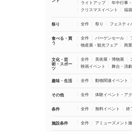
ント
ライトアップ
年中行事
クリスマスイベント
福
全件
祭り
フェスティ
祭り
全件
バーゲンセール
食べる・買
う
物産展・観光フェア
商
全件
美術展・博物展
文化・芸
術・スポー
映画イベント
舞台・演
ツ
全件
動物関連イベント
趣味・生活
全件
体験イベント・ア
その他
全件
無料イベント
終
条件
全件
アミューズメント
施設条件