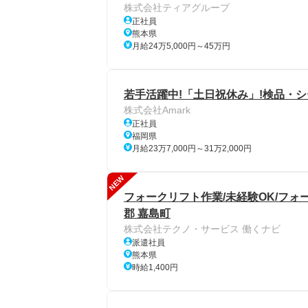
株式会社ティアグループ
正社員
熊本県
月給24万5,000円～45万円
若手活躍中!「土日祝休み」!検品・シ
株式会社Amark
正社員
福岡県
月給23万7,000円～31万2,000円
NEW
フォークリフト作業/未経験OK/フ
郡 嘉島町
株式会社テクノ・サービス 働くナビ
派遣社員
熊本県
時給1,400円