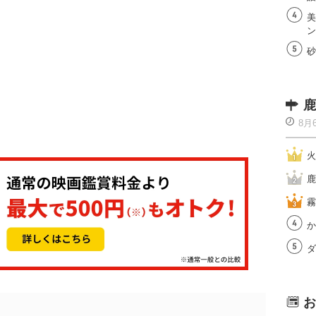
美
ン
砂
鹿
8月
火
鹿
霧
か
ダ
お