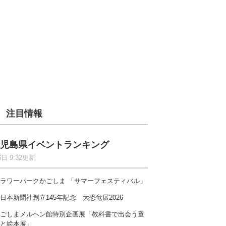
注目情報
児島県イベントランキング
6日 9:32更新
ラワーパークかごしま 「サマーフェスティバル」
日本新聞社創立145年記念 大恐竜展2026
ごしまメルヘン館特別企画展「教科書で出会う童
と絵本展」