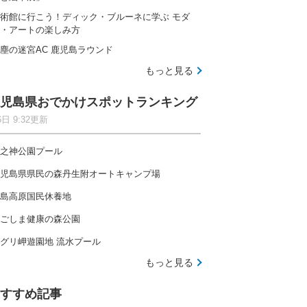
術館に行こう！ディック・ブルーネに学ぶ モダ
・アートの楽しみ方
塵の迷宮AC 鹿児島ラウンド
もっと見る
児島県おでかけスポットランキング
6日 9:32更新
之神公園プール
児島県県民の森丹生附オートキャンプ場
島高原国民休養地
ごしま健康の森公園
グリ岬遊園地 流水プール
もっと見る
すすめ記事