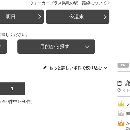
ウォーカープラス掲載の駅・路線について
明日
今週末
お探しください。
目的から探す
もっと詳しい条件で絞り込む
鹿
1
8月
1（全0件中1〜0件）
フ
南
か
話