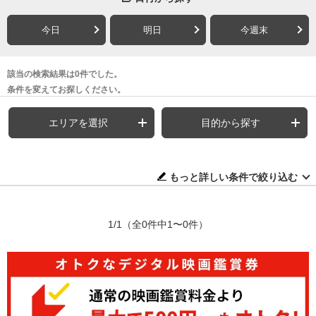
今日
明日
今週末
該当の検索結果は0件でした。
条件を変えてお探しください。
エリアを選択
目的から探す
もっと詳しい条件で絞り込む
1/1
（全0件中1〜0件）