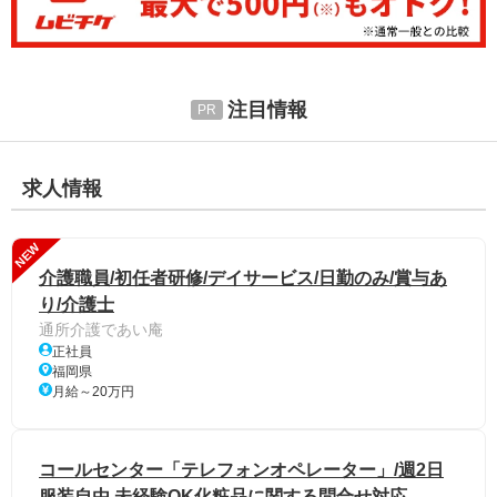
注目情報
求人情報
NEW
介護職員/初任者研修/デイサービス/日勤のみ/賞与あ
り/介護士
通所介護であい庵
正社員
福岡県
月給～20万円
コールセンター「テレフォンオペレーター」/週2日
服装自由 未経験OK化粧品に関する問合せ対応