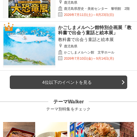
鹿児島県
鹿児島県歴史・美術センター 黎明館 2階
2026年7月11日(土)～8月23日(日)
かごしまメルヘン館特別企画展「教
科書で出会う童話と絵本展」
教科書で出会う童話と絵本展
鹿児島県
かごしまメルヘン館 文学ホール
2026年7月10日(金)～9月14日(月)
4位以下のイベントを見る
テーマWalker
テーマ別特集をチェック