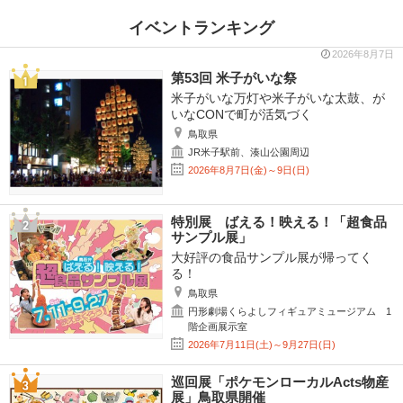
イベントランキング
2026年8月7日
第53回 米子がいな祭
米子がいな万灯や米子がいな太鼓、が
いなCONで町が活気づく
鳥取県
JR米子駅前、湊山公園周辺
2026年8月7日(金)～9日(日)
特別展 ばえる！映える！「超食品
サンプル展」
大好評の食品サンプル展が帰ってく
る！
鳥取県
円形劇場くらよしフィギュアミュージアム 1
階企画展示室
2026年7月11日(土)～9月27日(日)
巡回展「ポケモンローカルActs物産
展」鳥取県開催