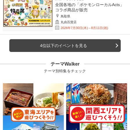
全国各地の「ポケモンローカルActs」
コラボ商品が販売
鳥取県
丸由百貨店
2026年7月30日(木)～8月11日(祝)
4位以下のイベントを見る
テーマWalker
テーマ別特集をチェック