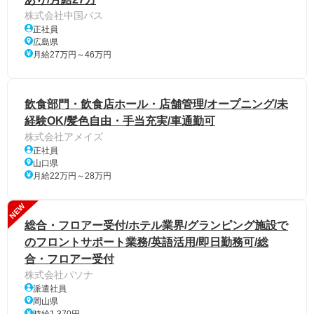
株式会社中国バス
正社員
広島県
月給27万円～46万円
飲食部門・飲食店ホール・店舗管理/オープニング/未
経験OK/髪色自由・手当充実/車通勤可
株式会社アメイズ
正社員
山口県
月給22万円～28万円
NEW
総合・フロアー受付/ホテル業界/グランピング施設で
のフロントサポート業務/英語活用/即日勤務可/総
合・フロアー受付
株式会社パソナ
派遣社員
岡山県
時給1,370円