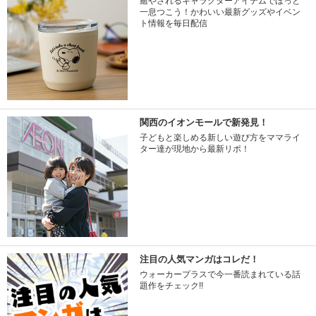
癒やされるキャラクターアイテムでほっと
一息つこう！かわいい最新グッズやイベン
ト情報を毎日配信
関西のイオンモールで新発見！
子どもと楽しめる新しい遊び方をママライ
ター達が現地から最新リポ！
注目の人気マンガはコレだ！
ウォーカープラスで今一番読まれている話
題作をチェック!!