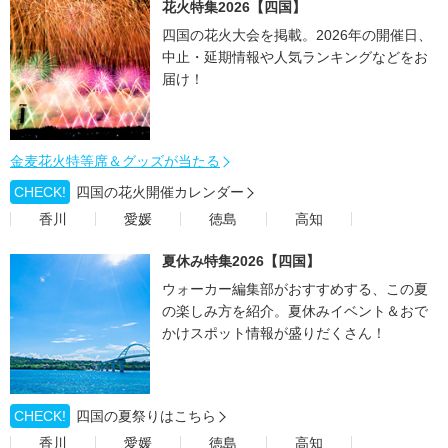
花火特集2026【四国】
四国の花火大会を掲載。2026年の開催日、
中止・延期情報や人気ランキングなどをお
届け！
金麦花火特等席＆グッズが当たる
CHECK!
四国の花火開催カレンダー
香川
愛媛
徳島
高知
夏休み特集2026【四国】
ウォーカー編集部がおすすめする、この夏
の楽しみ方を紹介。夏休みイベント＆おで
かけスポット情報が盛りだくさん！
CHECK!
四国の夏祭りはこちら
香川
愛媛
徳島
高知