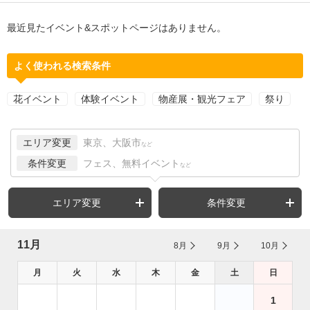
最近見たイベント&スポットページはありません。
よく使われる検索条件
花イベント
体験イベント
物産展・観光フェア
祭り
エリア変更
東京、大阪市
など
条件変更
フェス、無料イベント
など
エリア変更
条件変更
11月
8月
9月
10月
月
火
水
木
金
土
日
1