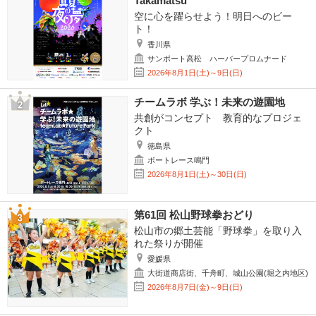
Takamatsu
空に心を躍らせよう！明日へのビー
ト！
香川県
サンポート高松 ハーバープロムナード
2026年8月1日(土)～9日(日)
チームラボ 学ぶ！未来の遊園地
共創がコンセプト 教育的なプロジェ
クト
徳島県
ボートレース鳴門
2026年8月1日(土)～30日(日)
第61回 松山野球拳おどり
松山市の郷土芸能「野球拳」を取り入
れた祭りが開催
愛媛県
大街道商店街、千舟町、城山公園(堀之内地区)
2026年8月7日(金)～9日(日)