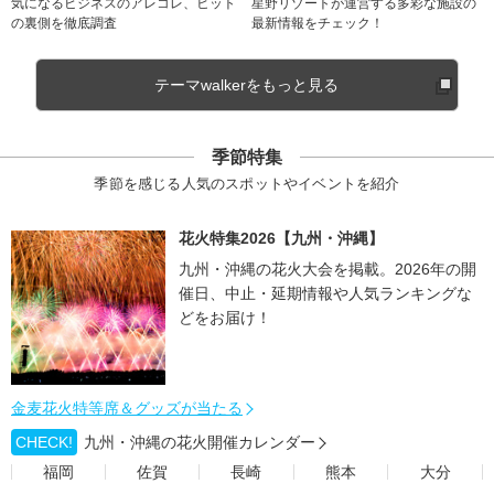
気になるビジネスのアレコレ、ヒット
星野リゾートが運営する多彩な施設の
の裏側を徹底調査
最新情報をチェック！
テーマwalkerをもっと見る
季節特集
季節を感じる人気のスポットやイベントを紹介
花火特集2026【九州・沖縄】
九州・沖縄の花火大会を掲載。2026年の開
催日、中止・延期情報や人気ランキングな
どをお届け！
金麦花火特等席＆グッズが当たる
CHECK!
九州・沖縄の花火開催カレンダー
福岡
佐賀
長崎
熊本
大分