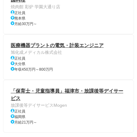
焼肉館 彩炉 学園大通り店
正社員
熊本県
月給30万円～
医療機器プラントの電気・計装エンジニア
旭化成メディカル株式会社
正社員
大分県
年収450万円～800万円
「保育士・児童指導員」福津市・放課後等デイサー
ビス
放課後等デイサービスMogen
正社員
福岡県
月給21万円～