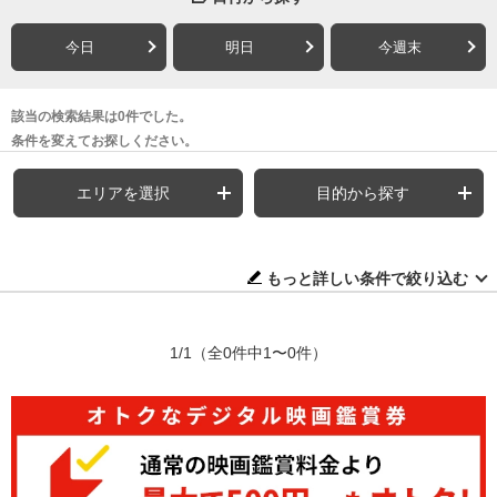
今日
明日
今週末
該当の検索結果は0件でした。
条件を変えてお探しください。
エリアを選択
目的から探す
もっと詳しい条件で絞り込む
1/1
（全0件中1〜0件）