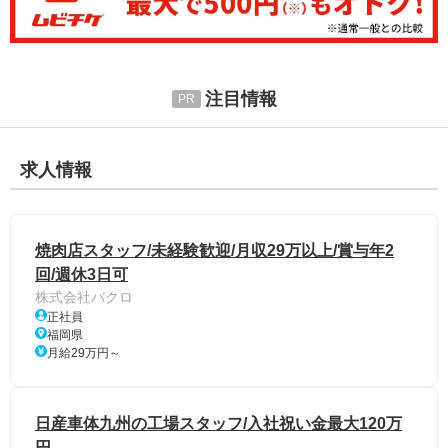
注目情報
求人情報
焼肉店スタッフ/未経験歓迎/月収29万以上/賞与年2
回/週休3日可
株式会社バクロ
正社員
福岡県
月給29万円～
日産車体九州の工場スタッフ/入社祝い金最大120万
円