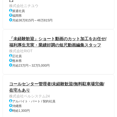
株式会社ニチユウ
派遣社員
福岡県
月給36万815円～46万815円
「未経験歓迎」ショート動画のカット加工をお任せ/
福利厚生充実・業績好調の短尺動画編集スタッフ
株式会社RIOT
正社員
熊本県
月給23万円～32万5,000円
コールセンター管理者/未経験歓迎/無料駐車場完備/
在宅もあり
株式会社ベルシステム24
アルバイト・パート / 契約社員
沖縄県
時給1,300円