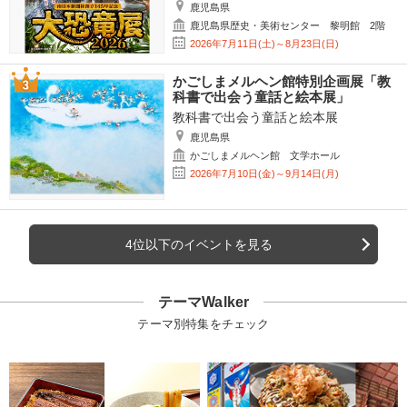
鹿児島県
鹿児島県歴史・美術センター 黎明館 2階
2026年7月11日(土)～8月23日(日)
かごしまメルヘン館特別企画展「教
科書で出会う童話と絵本展」
教科書で出会う童話と絵本展
鹿児島県
かごしまメルヘン館 文学ホール
2026年7月10日(金)～9月14日(月)
4位以下のイベントを見る
テーマWalker
テーマ別特集をチェック