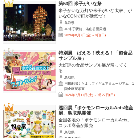
第53回 米子がいな祭
米子がいな万灯や米子がいな太鼓、が
いなCONで町が活気づく
鳥取県
JR米子駅前、湊山公園周辺
2026年8月7日(金)～9日(日)
特別展 ばえる！映える！「超食品
サンプル展」
大好評の食品サンプル展が帰ってく
る！
鳥取県
円形劇場くらよしフィギュアミュージアム 1
階企画展示室
2026年7月11日(土)～9月27日(日)
巡回展「ポケモンローカルActs物産
展」鳥取県開催
全国各地の「ポケモンローカルActs」
コラボ商品が販売
鳥取県