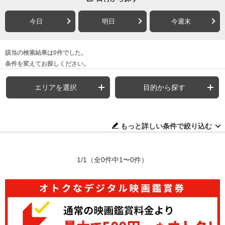
今日
明日
今週末
該当の検索結果は0件でした。
条件を変えてお探しください。
エリアを選択
目的から探す
もっと詳しい条件で絞り込む
1/1
（全0件中1〜0件）