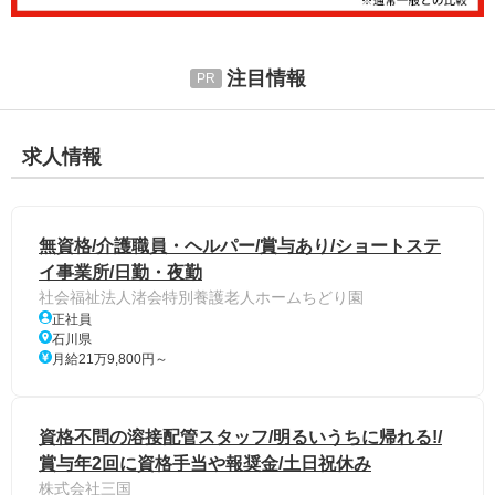
注目情報
求人情報
無資格/介護職員・ヘルパー/賞与あり/ショートステ
イ事業所/日勤・夜勤
社会福祉法人渚会特別養護老人ホームちどり園
正社員
石川県
月給21万9,800円～
資格不問の溶接配管スタッフ/明るいうちに帰れる!/
賞与年2回に資格手当や報奨金/土日祝休み
株式会社三国