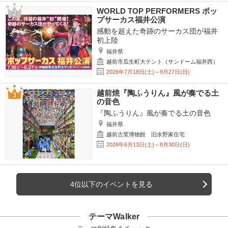
WORLD TOP PERFORMERS ポッ
プサーカス福井公演
感動を超えた奇跡のサーカス団が福井
初上陸
福井県
越前市瓜生町大テント（サンドーム福井西）
2026年7月18日(土)～9月27日(日)
越前焼『陶ふうりん』風が奏でる土
の音色
『陶ふうりん』風が奏でる土の音色
福井県
越前古窯博物館 旧水野家住宅
2026年6月13日(土)～8月30日(日)
4位以下のイベントを見る
テーマWalker