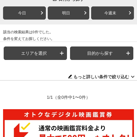
今日
明日
今週末
該当の検索結果は0件でした。
条件を変えてお探しください。
エリアを選択
目的から探す
もっと詳しい条件で絞り込む
1/1
（全0件中1〜0件）