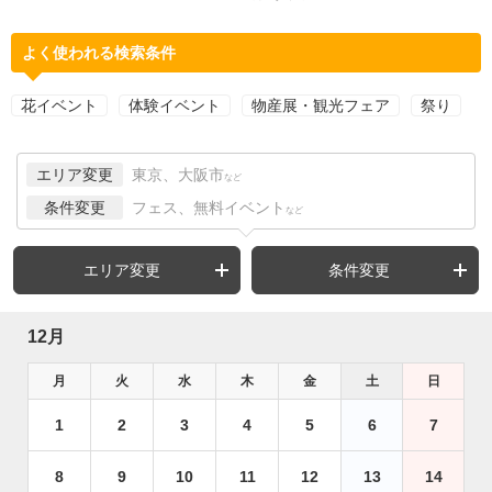
よく使われる検索条件
花イベント
体験イベント
物産展・観光フェア
祭り
エリア変更
東京、大阪市
など
条件変更
フェス、無料イベント
など
エリア変更
条件変更
12月
月
火
水
木
金
土
日
1
2
3
4
5
6
7
8
9
10
11
12
13
14