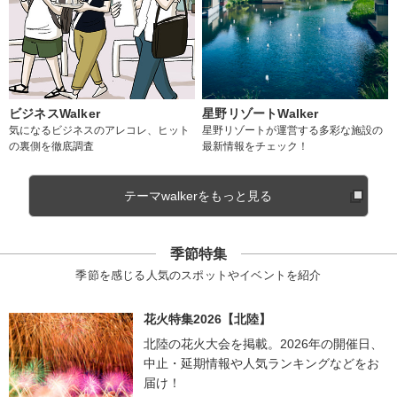
ビジネスWalker
星野リゾートWalker
気になるビジネスのアレコレ、ヒット
星野リゾートが運営する多彩な施設の
の裏側を徹底調査
最新情報をチェック！
テーマwalkerをもっと見る
季節特集
季節を感じる人気のスポットやイベントを紹介
花火特集2026【北陸】
北陸の花火大会を掲載。2026年の開催日、
中止・延期情報や人気ランキングなどをお
届け！