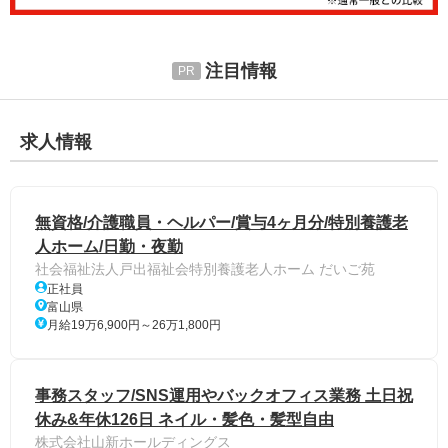
注目情報
求人情報
無資格/介護職員・ヘルパー/賞与4ヶ月分/特別養護老
人ホーム/日勤・夜勤
社会福祉法人戸出福祉会特別養護老人ホーム だいご苑
正社員
富山県
月給19万6,900円～26万1,800円
事務スタッフ/SNS運用やバックオフィス業務 土日祝
休み&年休126日 ネイル・髪色・髪型自由
株式会社山新ホールディングス