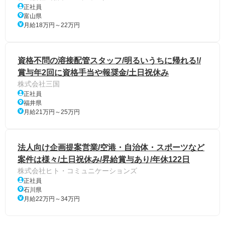
正社員
富山県
月給18万円～22万円
資格不問の溶接配管スタッフ/明るいうちに帰れる!/
賞与年2回に資格手当や報奨金/土日祝休み
株式会社三国
正社員
福井県
月給21万円～25万円
法人向け企画提案営業/空港・自治体・スポーツなど
案件は様々/土日祝休み/昇給賞与あり/年休122日
株式会社ヒト・コミュニケーションズ
正社員
石川県
月給22万円～34万円