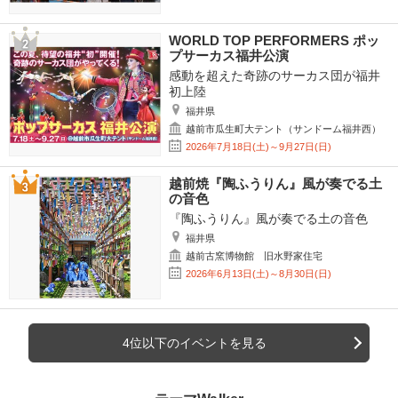
WORLD TOP PERFORMERS ポッ
プサーカス福井公演
感動を超えた奇跡のサーカス団が福井
初上陸
福井県
越前市瓜生町大テント（サンドーム福井西）
2026年7月18日(土)～9月27日(日)
越前焼『陶ふうりん』風が奏でる土
の音色
『陶ふうりん』風が奏でる土の音色
福井県
越前古窯博物館 旧水野家住宅
2026年6月13日(土)～8月30日(日)
4位以下のイベントを見る