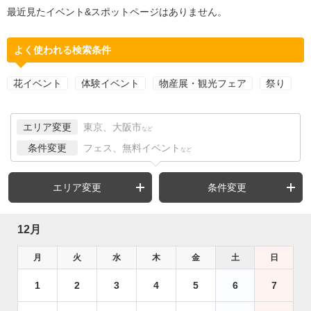
最近見たイベント&スポットページはありません。
よく使われる検索条件
花イベント
体験イベント
物産展・観光フェア
祭り
エリア変更
東京、大阪市
など
条件変更
フェス、無料イベント
など
エリア変更
条件変更
12月
月
火
水
木
金
土
日
1
2
3
4
5
6
7