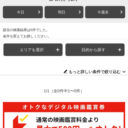
今日
明日
今週末
該当の検索結果は0件でした。
条件を変えてお探しください。
エリアを選択
目的から探す
もっと詳しい条件で絞り込む
1/1
（全0件中1〜0件）