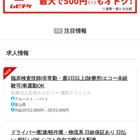
注目情報
求人情報
NEW
臨床検査技師/非常勤・週3日以上/診療所/エコー未経
験可/車通勤OK
医療法人社団ホスピィー 浦田クリニック
アルバイト・パート
富山県
月給20万2,000円～28万2,000円
ドライバー/配達/軽作業・物流系 日給保証あり 日払
い·前払いOK シフト自由で稼げる配達