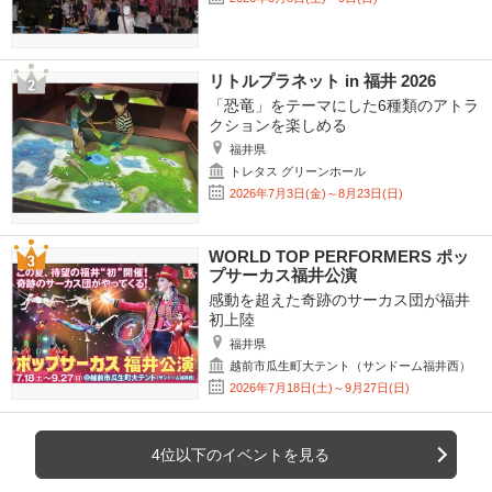
リトルプラネット in 福井 2026
「恐竜」をテーマにした6種類のアトラ
クションを楽しめる
福井県
トレタス グリーンホール
2026年7月3日(金)～8月23日(日)
WORLD TOP PERFORMERS ポッ
プサーカス福井公演
感動を超えた奇跡のサーカス団が福井
初上陸
福井県
越前市瓜生町大テント（サンドーム福井西）
2026年7月18日(土)～9月27日(日)
4位以下のイベントを見る