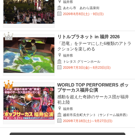
福井県
あわら市 あわら温泉街
2026年8月8日(土)・9日(日)
リトルプラネット in 福井 2026
「恐竜」をテーマにした6種類のアトラ
クションを楽しめる
福井県
トレタス グリーンホール
2026年7月3日(金)～8月23日(日)
WORLD TOP PERFORMERS ポッ
プサーカス福井公演
感動を超えた奇跡のサーカス団が福井
初上陸
福井県
越前市瓜生町大テント（サンドーム福井西）
2026年7月18日(土)～9月27日(日)