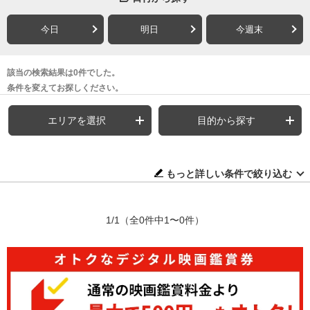
今日
明日
今週末
該当の検索結果は0件でした。
条件を変えてお探しください。
エリアを選択
目的から探す
もっと詳しい条件で絞り込む
1/1
（全0件中1〜0件）