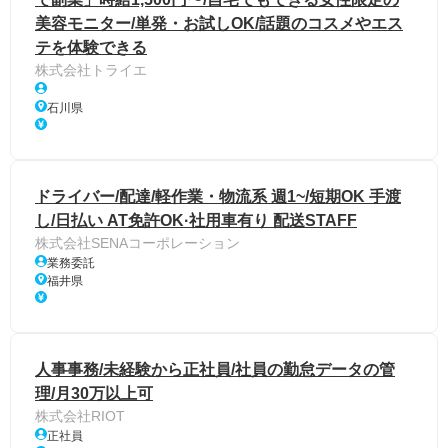
美容モニター/単発・お試しOK/話題のコスメやエス
テを体験できる
株式会社トライエ
石川県
ドライバー/配達/軽作業・物流系 週1~/短期OK 手渡
し/日払い AT免許OK·社用車有り 配送STAFF
株式会社SENAコーポレーション
業務委託
福井県
人事事務/未経験から正社員/社員の勤怠データの管
理/月30万以上可
株式会社RIOT
正社員