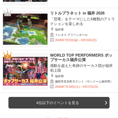
リトルプラネット in 福井 2026
「恐竜」をテーマにした6種類のアトラ
クションを楽しめる
福井県
トレタス グリーンホール
2026年7月3日(金)～8月23日(日)
WORLD TOP PERFORMERS ポッ
プサーカス福井公演
感動を超えた奇跡のサーカス団が福井
初上陸
福井県
越前市瓜生町大テント（サンドーム福井西）
2026年7月18日(土)～9月27日(日)
4位以下のイベントを見る