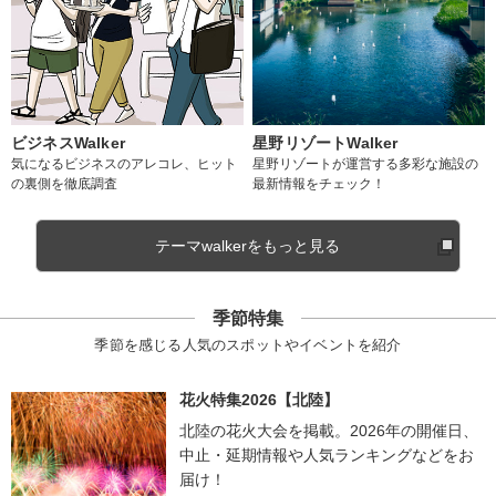
ビジネスWalker
星野リゾートWalker
気になるビジネスのアレコレ、ヒット
星野リゾートが運営する多彩な施設の
の裏側を徹底調査
最新情報をチェック！
テーマwalkerをもっと見る
季節特集
季節を感じる人気のスポットやイベントを紹介
花火特集2026【北陸】
北陸の花火大会を掲載。2026年の開催日、
中止・延期情報や人気ランキングなどをお
届け！