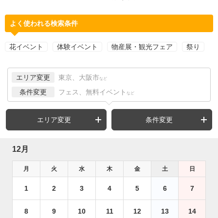
よく使われる検索条件
花イベント
体験イベント
物産展・観光フェア
祭り
エリア変更
東京、大阪市
など
条件変更
フェス、無料イベント
など
エリア変更
条件変更
12月
月
火
水
木
金
土
日
1
2
3
4
5
6
7
8
9
10
11
12
13
14