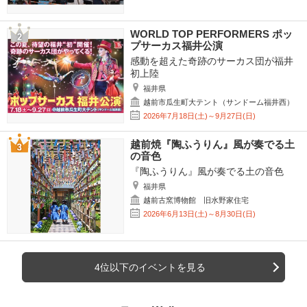
WORLD TOP PERFORMERS ポッ
プサーカス福井公演
感動を超えた奇跡のサーカス団が福井
初上陸
福井県
越前市瓜生町大テント（サンドーム福井西）
2026年7月18日(土)～9月27日(日)
越前焼『陶ふうりん』風が奏でる土
の音色
『陶ふうりん』風が奏でる土の音色
福井県
越前古窯博物館 旧水野家住宅
2026年6月13日(土)～8月30日(日)
4位以下のイベントを見る