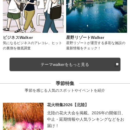
ビジネスWalker
星野リゾートWalker
気になるビジネスのアレコレ、ヒット
星野リゾートが運営する多彩な施設の
の裏側を徹底調査
最新情報をチェック！
テーマwalkerをもっと見る
季節特集
季節を感じる人気のスポットやイベントを紹介
花火特集2026【北陸】
北陸の花火大会を掲載。2026年の開催日、
中止・延期情報や人気ランキングなどをお
届け！