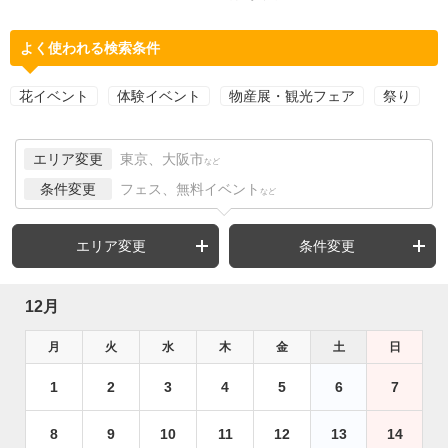
よく使われる検索条件
花イベント
体験イベント
物産展・観光フェア
祭り
エリア変更
東京、大阪市
など
条件変更
フェス、無料イベント
など
エリア変更
条件変更
12月
月
火
水
木
金
土
日
1
2
3
4
5
6
7
8
9
10
11
12
13
14