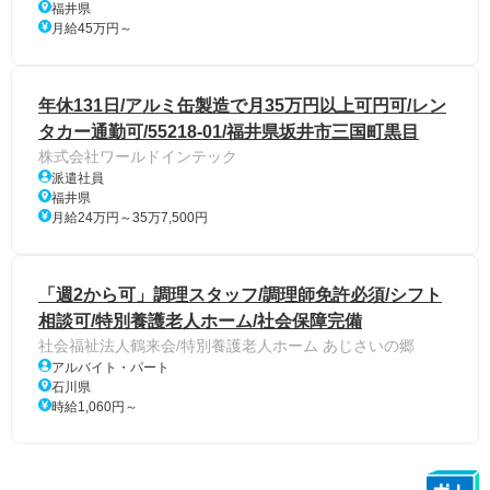
福井県
月給45万円～
年休131日/アルミ缶製造で月35万円以上可円可/レン
タカー通勤可/55218-01/福井県坂井市三国町黒目
株式会社ワールドインテック
派遣社員
福井県
月給24万円～35万7,500円
「週2から可」調理スタッフ/調理師免許必須/シフト
相談可/特別養護老人ホーム/社会保障完備
社会福祉法人鶴来会/特別養護老人ホーム あじさいの郷
アルバイト・パート
石川県
時給1,060円～