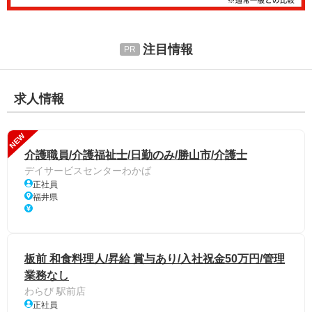
注目情報
求人情報
NEW
介護職員/介護福祉士/日勤のみ/勝山市/介護士
デイサービスセンターわかば
正社員
福井県
板前 和食料理人/昇給 賞与あり/入社祝金50万円/管理
業務なし
わらび 駅前店
正社員