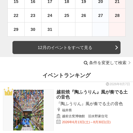
15
16
17
18
19
20
21
22
23
24
25
26
27
28
29
30
31
12月のイベントをすべて見る
条件を変更して検索
イベントランキング
2026年8月7日
越前焼『陶ふうりん』風が奏でる土
の音色
『陶ふうりん』風が奏でる土の音色
福井県
越前古窯博物館 旧水野家住宅
2026年6月13日(土)～8月30日(日)