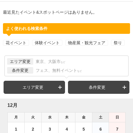
最近見たイベント&スポットページはありません。
よく使われる検索条件
花イベント
体験イベント
物産展・観光フェア
祭り
エリア変更
東京、大阪市
など
条件変更
フェス、無料イベント
など
エリア変更
条件変更
12月
月
火
水
木
金
土
日
1
2
3
4
5
6
7