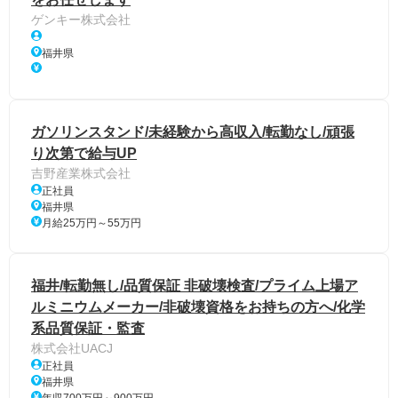
ゲンキー株式会社
福井県
ガソリンスタンド/未経験から高収入/転勤なし/頑張
り次第で給与UP
吉野産業株式会社
正社員
福井県
月給25万円～55万円
福井/転勤無し/品質保証 非破壊検査/プライム上場ア
ルミニウムメーカー/非破壊資格をお持ちの方へ/化学
系品質保証・監査
株式会社UACJ
正社員
福井県
年収700万円～900万円