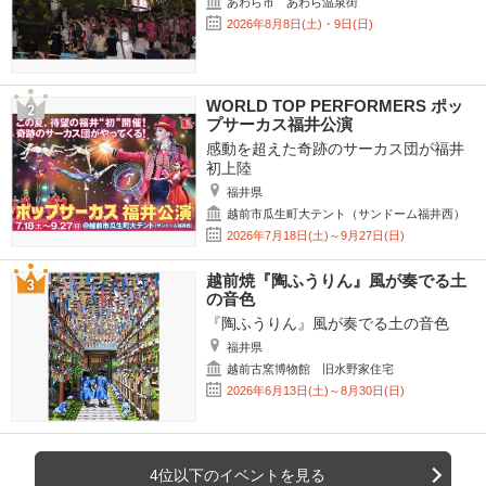
あわら市 あわら温泉街
2026年8月8日(土)・9日(日)
WORLD TOP PERFORMERS ポッ
プサーカス福井公演
感動を超えた奇跡のサーカス団が福井
初上陸
福井県
越前市瓜生町大テント（サンドーム福井西）
2026年7月18日(土)～9月27日(日)
越前焼『陶ふうりん』風が奏でる土
の音色
『陶ふうりん』風が奏でる土の音色
福井県
越前古窯博物館 旧水野家住宅
2026年6月13日(土)～8月30日(日)
4位以下のイベントを見る