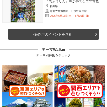
『陶ふうりん』風が奏でる土の音色
福井県
越前古窯博物館 旧水野家住宅
2026年6月13日(土)～8月30日(日)
4位以下のイベントを見る
テーマWalker
テーマ別特集をチェック