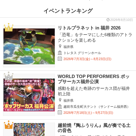
イベントランキング
2026年8月10日
リトルプラネット in 福井 2026
「恐竜」をテーマにした6種類のアトラ
クションを楽しめる
福井県
トレタス グリーンホール
2026年7月3日(金)～8月23日(日)
WORLD TOP PERFORMERS ポッ
プサーカス福井公演
感動を超えた奇跡のサーカス団が福井
初上陸
福井県
越前市瓜生町大テント（サンドーム福井西）
2026年7月18日(土)～9月27日(日)
越前焼『陶ふうりん』風が奏でる土
の音色