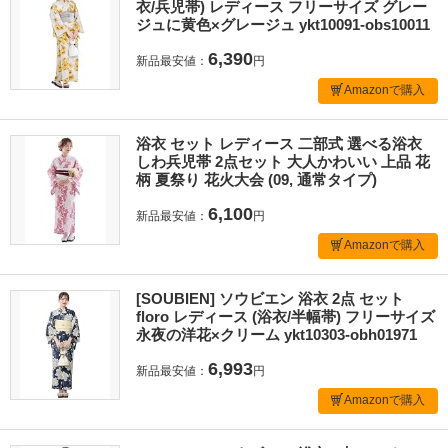
衣/兵児帯) レディース フリーサイズ グレー
ジュに黄色×グレージュ ykt10091-obs10011
6,390
新品最安値：
円
Amazonで購入
浴衣 セット レディース 二部式 選べる浴衣
しわ兵児帯 2点セット 大人かわいい 上品 花
柄 夏祭り 花火大会 (09, 通常タイプ)
6,100
新品最安値：
円
Amazonで購入
[SOUBIEN] ソウビエン 浴衣 2点 セット
floro レディース (浴衣/半幅帯) フリーサイズ
永夜の洋花×クリーム ykt10303-obh01971
6,993
新品最安値：
円
Amazonで購入