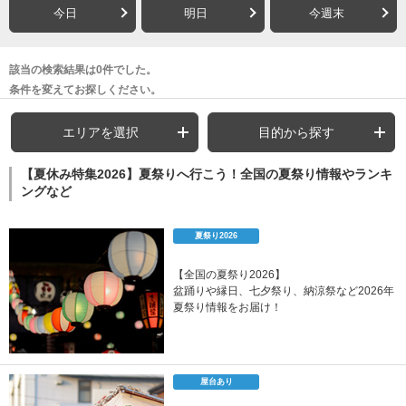
今日
明日
今週末
該当の検索結果は0件でした。
条件を変えてお探しください。
エリアを選択
目的から探す
【夏休み特集2026】夏祭りへ行こう！全国の夏祭り情報やランキ
ングなど
夏祭り2026
【全国の夏祭り2026】
盆踊りや縁日、七夕祭り、納涼祭など2026年
夏祭り情報をお届け！
屋台あり