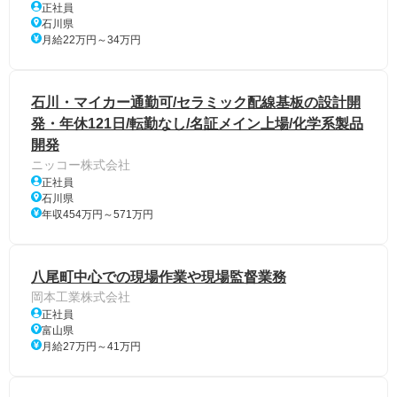
正社員
石川県
月給22万円～34万円
石川・マイカー通勤可/セラミック配線基板の設計開
発・年休121日/転勤なし/名証メイン上場/化学系製品
開発
ニッコー株式会社
正社員
石川県
年収454万円～571万円
八尾町中心での現場作業や現場監督業務
岡本工業株式会社
正社員
富山県
月給27万円～41万円