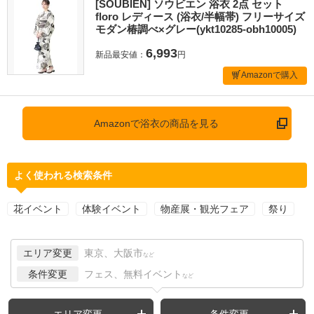
[SOUBIEN] ソウビエン 浴衣 2点 セット
floro レディース (浴衣/半幅帯) フリーサイズ
モダン椿調べ×グレー(ykt10285-obh10005)
6,993
新品最安値：
円
Amazonで購入
Amazonで浴衣の商品を見る
よく使われる検索条件
花イベント
体験イベント
物産展・観光フェア
祭り
エリア変更
東京、大阪市
など
条件変更
フェス、無料イベント
など
エリア変更
条件変更