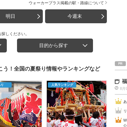
ウォーカープラス掲載の駅・路線について
明日
今週末
お探しください。
目的から探す
行こう！全国の夏祭り情報やランキングなど
福
あり
人気ランキング
8月
あ
リ
W
公