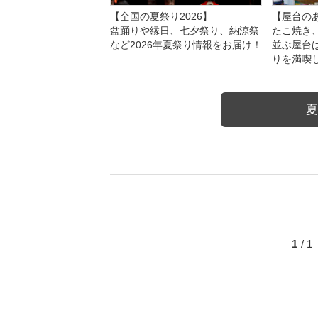
【全国の夏祭り2026】
【屋台のあ
盆踊りや縁日、七夕祭り、納涼祭
たこ焼き
など2026年夏祭り情報をお届け！
並ぶ屋台
りを満喫
夏
1
/ 