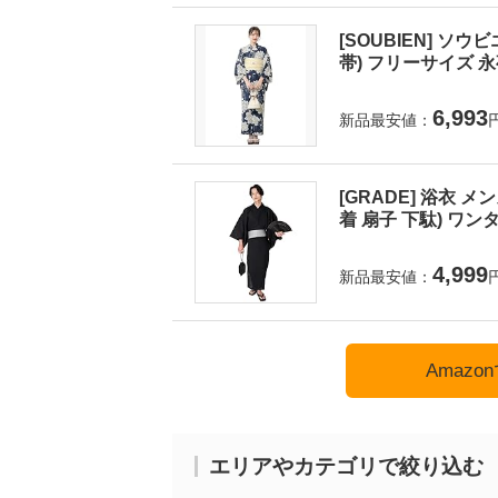
[SOUBIEN] ソウ
帯) フリーサイズ 永夜
6,993
新品最安値：
[GRADE] 浴衣 
着 扇子 下駄) ワンタ
4,999
新品最安値：
Amaz
エリアやカテゴリで絞り込む