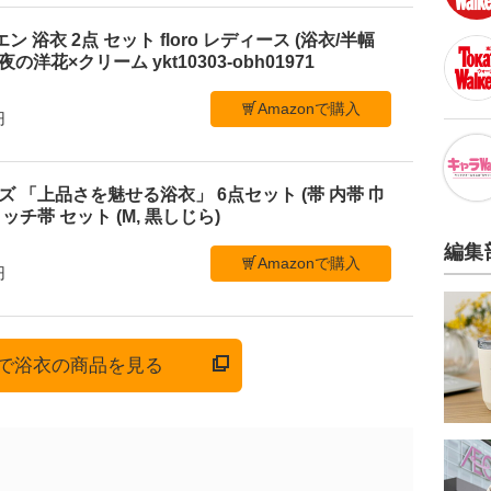
ビエン 浴衣 2点 セット floro レディース (浴衣/半幅
の洋花×クリーム ykt10303-obh01971
Amazonで購入
円
メンズ 「上品さを魅せる浴衣」 6点セット (帯 内帯 巾
ッチ帯 セット (M, 黒しじら)
編集
Amazonで購入
円
onで浴衣の商品を見る