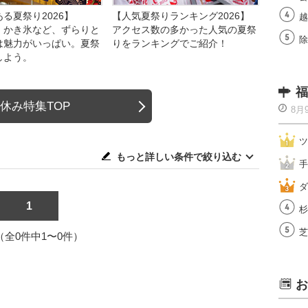
る夏祭り2026】
【人気夏祭りランキング2026】
越
、かき氷など、ずらりと
アクセス数の多かった人気の夏祭
除
は魅力がいっぱい。夏祭
りをランキングでご紹介！
しよう。
福
休み特集TOP
8月
ツ
もっと詳しい条件で絞り込む
手
ダ
1
杉
芝
1（全0件中1〜0件）
お