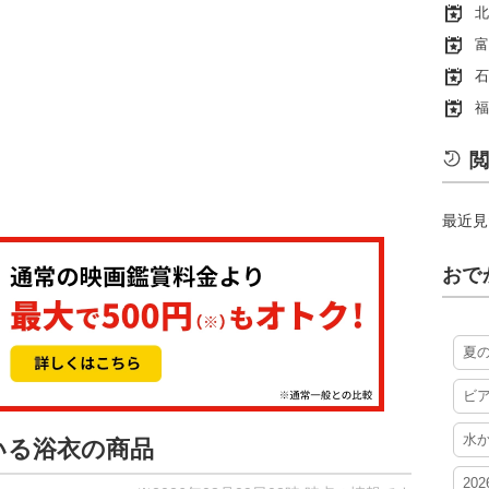
北
富
石
福
閲
最近見
おで
夏
ビ
水
いる浴衣の商品
20