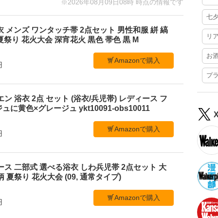
※2026年08月09日08時 時点の情報です
七
ni] 浴衣 メンズ ワンタッチ帯 2点セット 男性和服 絣 縞
リ
 夏祭り 花火大会 深宵花火 黒色 帯色 黒 M
お
Amazonで購入
円
プ
ビエン 浴衣 2点 セット (浴衣/兵児帯) レディース フ
黄色×グレージュ ykt10091-obs10011
Amazonで購入
円
ース 二部式 選べる浴衣 しわ兵児帯 2点セット 大
 夏祭り 花火大会 (09, 通常タイプ)
Amazonで購入
円