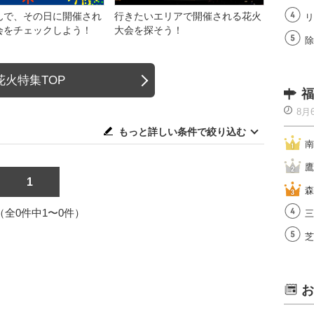
んで、その日に開催され
行きたいエリアで開催される花火
リ
会をチェックしよう！
大会を探そう！
除
花火特集TOP
福
8月
もっと詳しい条件で絞り込む
南
鷹
1
森
1（全0件中1〜0件）
三
芝
お