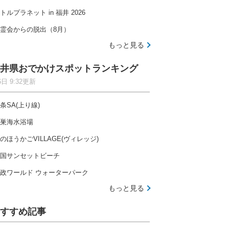
トルプラネット in 福井 2026
霊会からの脱出（8月）
もっと見る
井県おでかけスポットランキング
6日 9:32更新
条SA(上り線)
巣海水浴場
のほうかごVILLAGE(ヴィレッジ)
国サンセットビーチ
政ワールド ウォーターパーク
もっと見る
すすめ記事