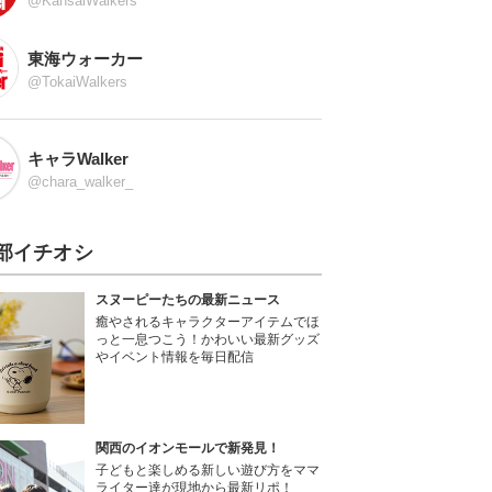
@KansaiWalkers
東海ウォーカー
@TokaiWalkers
キャラWalker
@chara_walker_
部イチオシ
スヌーピーたちの最新ニュース
癒やされるキャラクターアイテムでほ
っと一息つこう！かわいい最新グッズ
やイベント情報を毎日配信
関西のイオンモールで新発見！
子どもと楽しめる新しい遊び方をママ
ライター達が現地から最新リポ！