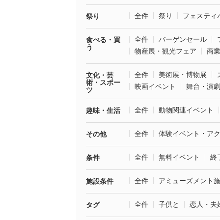
全件
祭り
フェスティ
祭り
全件
バーゲンセール
食べる・買
う
物産展・観光フェア
商
全件
美術展・博物展
文化・芸
術・スポー
映画イベント
舞台・演
ツ
全件
動物関連イベント
趣味・生活
全件
体験イベント・ア
その他
全件
無料イベント
終
条件
全件
アミューズメント
施設条件
全件
子供と
恋人・夫
タグ