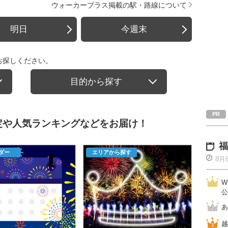
ウォーカープラス掲載の駅・路線について
明日
今週末
お探しください。
目的から探す
定や人気ランキングなどをお届け！
福
ダー
エリアから探す
8月
W
公
あ
越