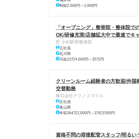
福井県
時給2,500円～2,600円
「オープニング」整骨院・整体院での
OK/研修充実/店舗拡大中で最速でキ
匠 小松駅前整体院
正社員
石川県
月給23万4,000円～35万円
クリーンルーム経験者の方歓迎/外国
交替勤務
株式会社テクノスマイル
正社員
富山県
年収364万2,000円～376万500円
資格不問の溶接配管スタッフ/明るいう