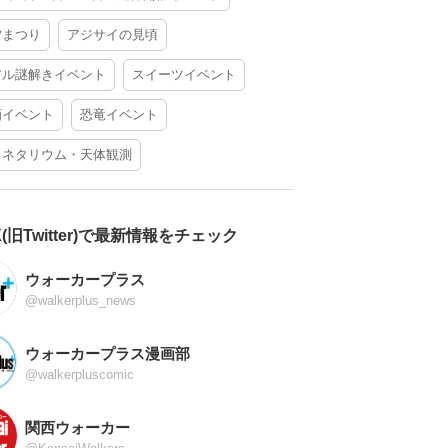
夕まつり
アジサイの見頃
アル謎解きイベント
スイーツイベント
酒イベント
恐竜イベント
ラネタリウム・天体観測
X(旧Twitter)で最新情報をチェック
ウォーカープラス
@walkerplus_news
ウォーカープラス漫画部
@walkerpluscomic
関西ウォーカー