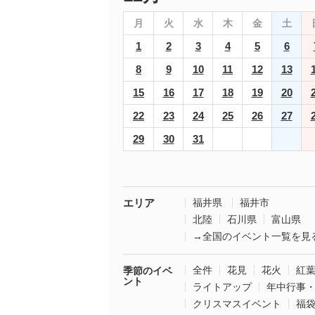
月
火
水
木
金
土
1
2
3
4
5
6
8
9
10
11
12
13
15
16
17
18
19
20
22
23
24
25
26
27
29
30
31
エリア
福井県
福井市
北陸
石川県
富山県
→全国のイベント一覧を見
全件
花見
花火
紅
季節のイベ
ント
ライトアップ
年中行事
クリスマスイベント
福