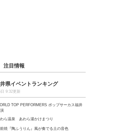
注目情報
井県イベントランキング
6日 9:32更新
ORLD TOP PERFORMERS ポップサーカス福井
演
わら温泉 あわら湯かけまつり
前焼『陶ふうりん』風が奏でる土の音色