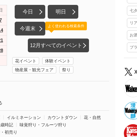
日
七
今日
明日
7
リ
よく使われる検索条件
今週末
14
お
21
12月すべてのイベント
プ
28
花イベント
体験イベント
物産展・観光フェア
祭り
る
葉
イルミネーション
カウントダウン
花・自然
・歳時記
味覚狩り・フルーツ狩り
袋・初売り