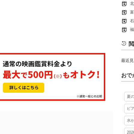
北
富
石
福
閲
最近見
おで
夏
ビ
水
20