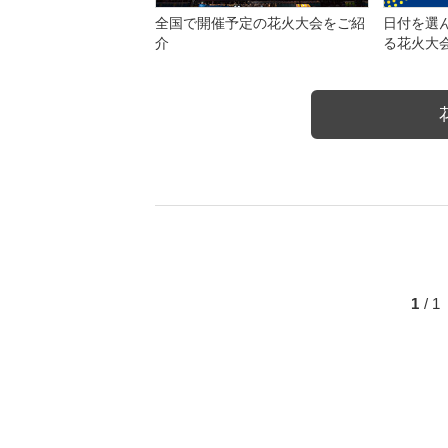
全国で開催予定の花火大会をご紹
日付を選
介
る花火大
1
/ 