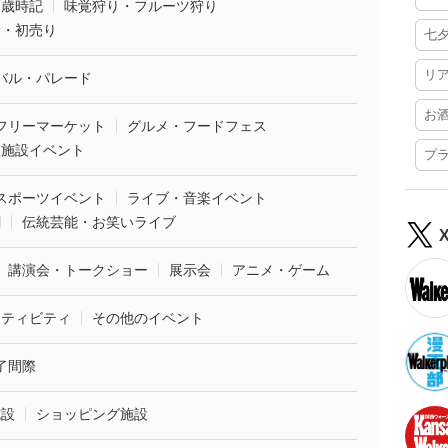
・歳時記
味覚狩り・フルーツ狩り
袋・初売り
七
リ
バル・パレード
お
フリーマーケット
グルメ・フードフェス
業施設イベント
プ
スポーツイベント
ライブ・音楽イベント
劇
伝統芸能・お笑いライブ
講演会・トークショー
展示会
アニメ・ゲーム
クティビティ
その他のイベント
了間際
施設
ショッピング施設