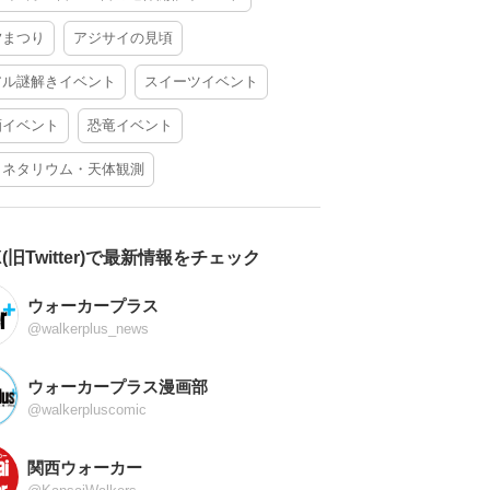
夕まつり
アジサイの見頃
アル謎解きイベント
スイーツイベント
酒イベント
恐竜イベント
ラネタリウム・天体観測
X(旧Twitter)で最新情報をチェック
ウォーカープラス
@walkerplus_news
ウォーカープラス漫画部
@walkerpluscomic
関西ウォーカー