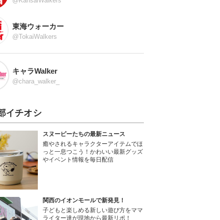
@KansaiWalkers
東海ウォーカー
@TokaiWalkers
キャラWalker
@chara_walker_
部イチオシ
スヌーピーたちの最新ニュース
癒やされるキャラクターアイテムでほ
っと一息つこう！かわいい最新グッズ
やイベント情報を毎日配信
関西のイオンモールで新発見！
子どもと楽しめる新しい遊び方をママ
ライター達が現地から最新リポ！