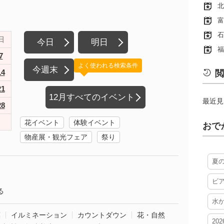
北
富
石
日
今日
明日
福
7
よく使われる検索条件
今週末
14
閲
21
12月すべてのイベント
最近見
28
花イベント
体験イベント
おで
物産展・観光フェア
祭り
夏
ビ
る
水
葉
イルミネーション
カウントダウン
花・自然
20