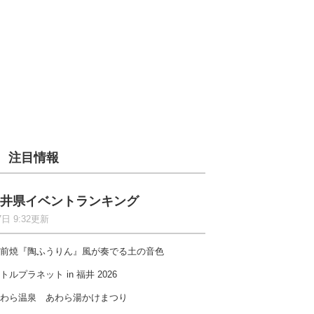
注目情報
井県イベントランキング
7日 9:32更新
前焼『陶ふうりん』風が奏でる土の音色
トルプラネット in 福井 2026
わら温泉 あわら湯かけまつり