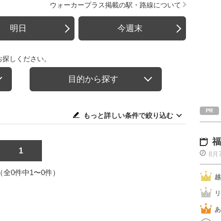
ウォーカープラス掲載の駅・路線について
明日
今週末
お探しください。
目的から探す
もっと詳しい条件で絞り込む
福
1
8月
1（全0件中1〜0件）
越
リ
あ