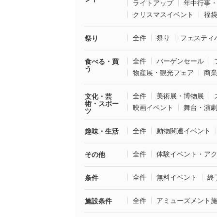
ライトアップ
年中行事
クリスマスイベント
福
全件
祭り
フェスティ
祭り
全件
バーゲンセール
食べる・買
う
物産展・観光フェア
商
全件
美術展・博物展
文化・芸
術・スポー
映画イベント
舞台・演
ツ
全件
動物関連イベント
趣味・生活
全件
体験イベント・ア
その他
全件
無料イベント
終
条件
全件
アミューズメント
施設条件