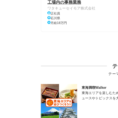
工場内の事務業務
ワタキューセイモア株式会社
正社員
石川県
月給18万円
テ
テー
東海満喫Walker
東海エリアを楽しむた
ュースやトピックスを