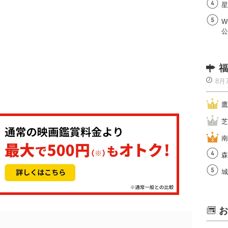
星
W
公
福
8月
鷹
芝
南
森
城
お