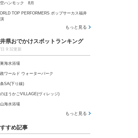
空ハンモック 8月
ORLD TOP PERFORMERS ポップサーカス福井
演
もっと見る
井県おでかけスポットランキング
7日 9:32更新
巣海水浴場
政ワールド ウォーターパーク
条SA(下り線)
のほうかごVILLAGE(ヴィレッジ)
山海水浴場
もっと見る
すすめ記事