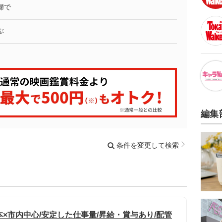
婦で
ぶ
編集
条件を変更して検索
本×市内中心/安定した仕事量/昇給・賞与あり/配管