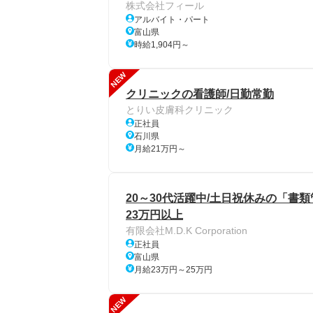
株式会社フィール
アルバイト・パート
富山県
時給1,904円～
NEW
クリニックの看護師/日勤常勤
とりい皮膚科クリニック
正社員
石川県
月給21万円～
20～30代活躍中/土日祝休みの「書類
23万円以上
有限会社M.D.K Corporation
正社員
富山県
月給23万円～25万円
NEW