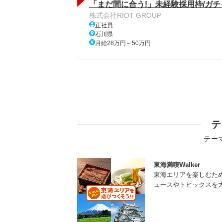
「まだ間に合う!」未経験採用枠/ガ
株式会社RIOT GROUP
正社員
石川県
月給28万円～50万円
テ
テー
東海満喫Walker
東海エリアを楽しむた
ュースやトピックスを