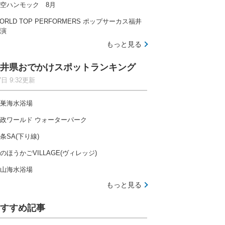
空ハンモック 8月
ORLD TOP PERFORMERS ポップサーカス福井
演
もっと見る
井県おでかけスポットランキング
7日 9:32更新
巣海水浴場
政ワールド ウォーターパーク
条SA(下り線)
のほうかごVILLAGE(ヴィレッジ)
山海水浴場
もっと見る
すすめ記事