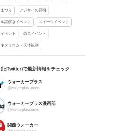
夕まつり
アジサイの見頃
アル謎解きイベント
スイーツイベント
酒イベント
恐竜イベント
ラネタリウム・天体観測
X(旧Twitter)で最新情報をチェック
ウォーカープラス
@walkerplus_news
ウォーカープラス漫画部
@walkerpluscomic
関西ウォーカー