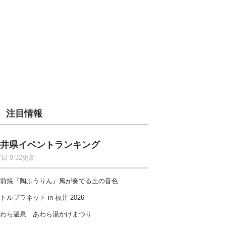
注目情報
井県イベントランキング
7日 9:32更新
前焼『陶ふうりん』風が奏でる土の音色
トルプラネット in 福井 2026
わら温泉 あわら湯かけまつり