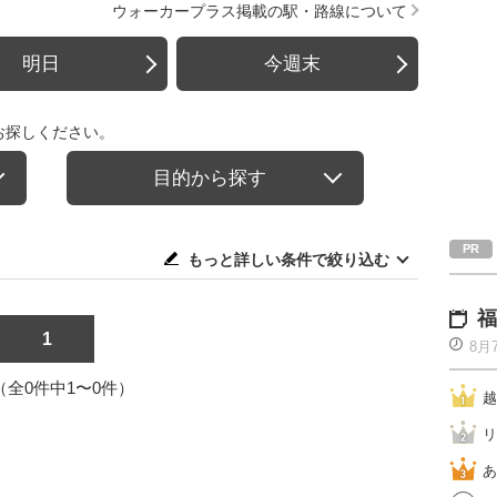
ウォーカープラス掲載の駅・路線について
明日
今週末
お探しください。
目的から探す
もっと詳しい条件で絞り込む
福
1
8月
1（全0件中1〜0件）
越
リ
あ