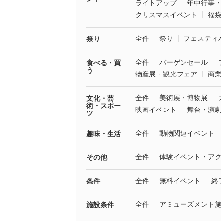
ライトアップ
年中行事
クリスマスイベント
福
全件
祭り
フェスティ
祭り
全件
バーゲンセール
食べる・買
う
物産展・観光フェア
商
全件
美術展・博物展
文化・芸
術・スポー
映画イベント
舞台・演
ツ
全件
動物関連イベント
趣味・生活
全件
体験イベント・ア
その他
全件
無料イベント
終
条件
全件
アミューズメント
施設条件