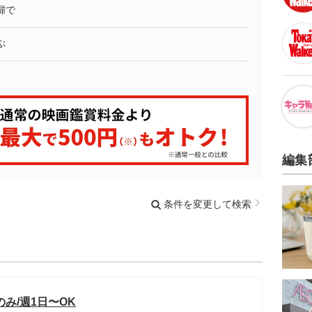
婦で
ぶ
編集
条件を変更して検索
み/週1日〜OK