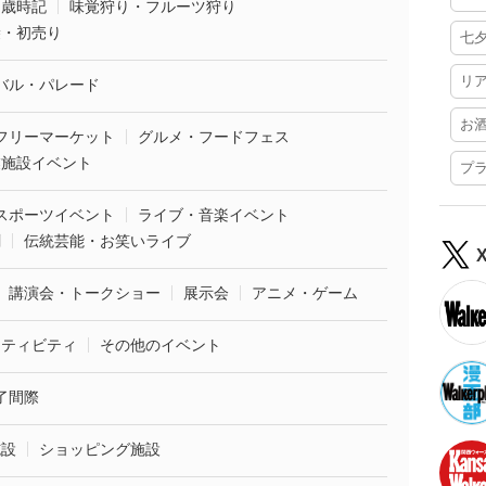
・歳時記
味覚狩り・フルーツ狩り
袋・初売り
七
リ
バル・パレード
お
フリーマーケット
グルメ・フードフェス
業施設イベント
プ
スポーツイベント
ライブ・音楽イベント
劇
伝統芸能・お笑いライブ
講演会・トークショー
展示会
アニメ・ゲーム
クティビティ
その他のイベント
了間際
施設
ショッピング施設