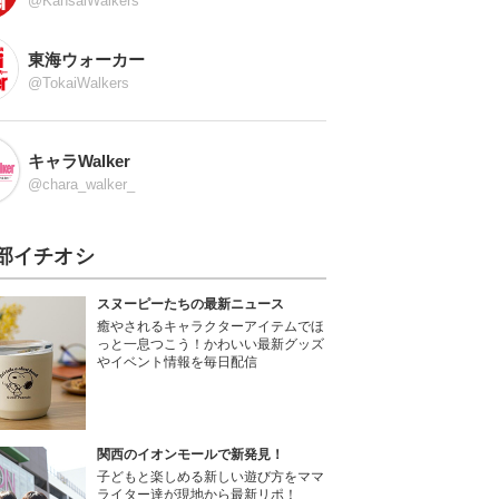
@KansaiWalkers
東海ウォーカー
@TokaiWalkers
キャラWalker
@chara_walker_
部イチオシ
スヌーピーたちの最新ニュース
癒やされるキャラクターアイテムでほ
っと一息つこう！かわいい最新グッズ
やイベント情報を毎日配信
関西のイオンモールで新発見！
子どもと楽しめる新しい遊び方をママ
ライター達が現地から最新リポ！