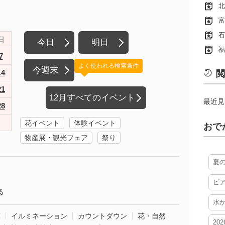
北
富
石
日
今日
明日
福
7
よく使われる検索条件
今週末
14
閲
21
12月すべてのイベント
最近見
28
花イベント
体験イベント
おで
物産展・観光フェア
祭り
夏
ビ
る
水
葉
イルミネーション
カウントダウン
花・自然
20