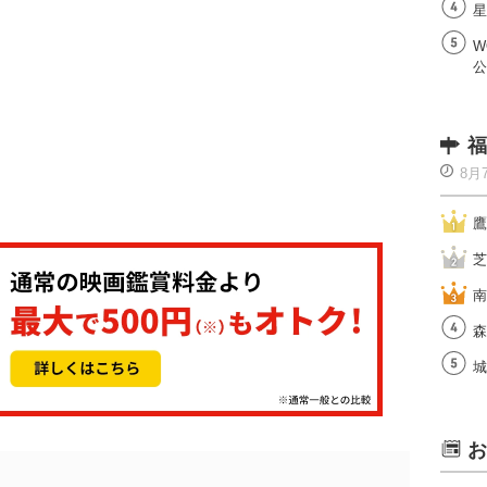
星
W
公
福
8月
鷹
芝
南
森
城
お