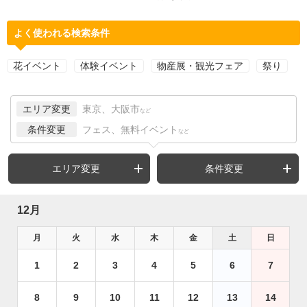
よく使われる検索条件
花イベント
体験イベント
物産展・観光フェア
祭り
エリア変更
東京、大阪市
など
条件変更
フェス、無料イベント
など
エリア変更
条件変更
12月
月
火
水
木
金
土
日
1
2
3
4
5
6
7
8
9
10
11
12
13
14