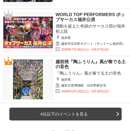
WORLD TOP PERFORMERS ポッ
プサーカス福井公演
感動を超えた奇跡のサーカス団が福井
初上陸
福井県
越前市瓜生町大テント（サンドーム福井西）
2026年7月18日(土)～9月27日(日)
越前焼『陶ふうりん』風が奏でる土
の音色
『陶ふうりん』風が奏でる土の音色
福井県
越前古窯博物館 旧水野家住宅
2026年6月13日(土)～8月30日(日)
4位以下のイベントを見る