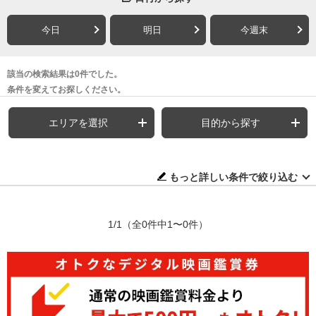
今日
明日
今週末
該当の検索結果は0件でした。
条件を変えてお探しください。
エリアを選択
目的から探す
もっと詳しい条件で絞り込む
1/1
（全0件中1〜0件）