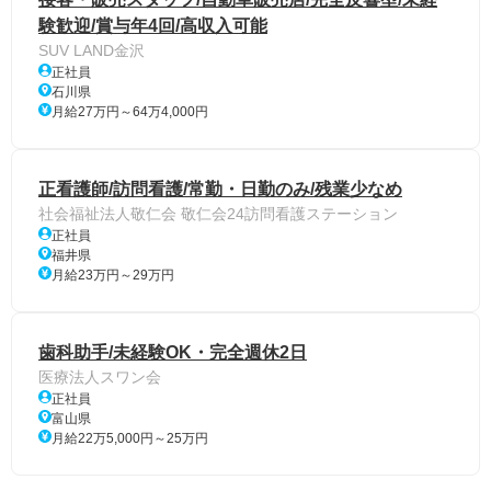
験歓迎/賞与年4回/高収入可能
SUV LAND金沢
正社員
石川県
月給27万円～64万4,000円
正看護師/訪問看護/常勤・日勤のみ/残業少なめ
社会福祉法人敬仁会 敬仁会24訪問看護ステーション
正社員
福井県
月給23万円～29万円
歯科助手/未経験OK・完全週休2日
医療法人スワン会
正社員
富山県
月給22万5,000円～25万円