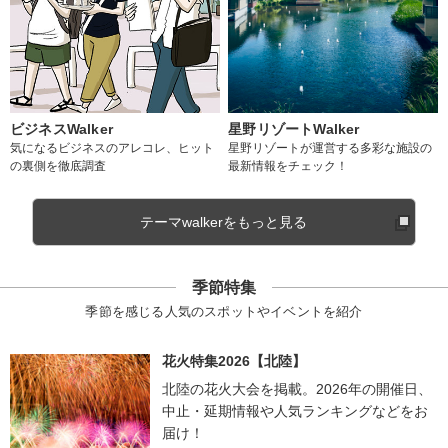
ビジネスWalker
星野リゾートWalker
気になるビジネスのアレコレ、ヒット
星野リゾートが運営する多彩な施設の
の裏側を徹底調査
最新情報をチェック！
テーマwalkerをもっと見る
季節特集
季節を感じる人気のスポットやイベントを紹介
花火特集2026【北陸】
北陸の花火大会を掲載。2026年の開催日、
中止・延期情報や人気ランキングなどをお
届け！