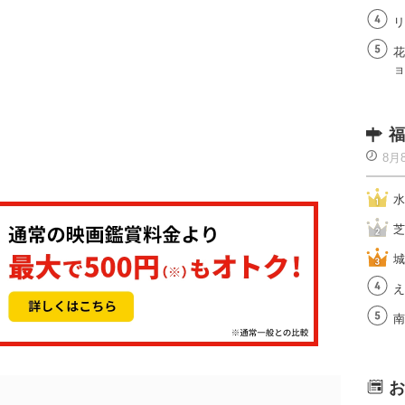
リ
花
ョ
福
8月
水
芝
城
え
南
お