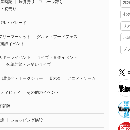
・歳時記
味覚狩り・フルーツ狩り
20
袋・初売り
七
バル・パレード
リ
フリーマーケット
グルメ・フードフェス
お
業施設イベント
プ
スポーツイベント
ライブ・音楽イベント
劇
伝統芸能・お笑いライブ
講演会・トークショー
展示会
アニメ・ゲーム
クティビティ
その他のイベント
了間際
施設
ショッピング施設