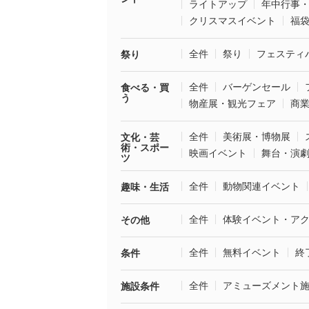
ライトアップ
年中行事
クリスマスイベント
福
全件
祭り
フェスティ
祭り
全件
バーゲンセール
食べる・買
う
物産展・観光フェア
商
全件
美術展・博物展
文化・芸
術・スポー
映画イベント
舞台・演
ツ
全件
動物関連イベント
趣味・生活
全件
体験イベント・ア
その他
全件
無料イベント
終
条件
全件
アミューズメント
施設条件