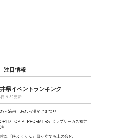
注目情報
井県イベントランキング
8日 9:32更新
わら温泉 あわら湯かけまつり
ORLD TOP PERFORMERS ポップサーカス福井
演
前焼『陶ふうりん』風が奏でる土の音色