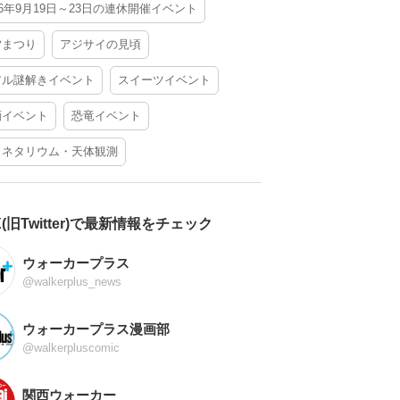
26年9月19日～23日の連休開催イベント
夕まつり
アジサイの見頃
アル謎解きイベント
スイーツイベント
酒イベント
恐竜イベント
ラネタリウム・天体観測
X(旧Twitter)で最新情報をチェック
ウォーカープラス
@walkerplus_news
ウォーカープラス漫画部
@walkerpluscomic
関西ウォーカー