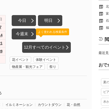
北
富
日
今日
明日
石
7
福
よく使われる検索条件
今週末
14
閲
21
12月すべてのイベント
28
最近見
花イベント
体験イベント
おで
物産展・観光フェア
祭り
夏
ビ
る
水
葉
イルミネーション
カウントダウン
花・自然