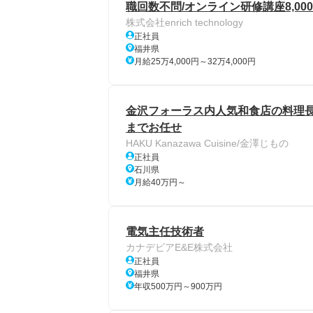
職回数不問/オンライン研修講座8,000件
株式会社enrich technology
正社員
福井県
月給25万4,000円～32万4,000円
金沢フォーラス内人気和食店の料理長
までお任せ
HAKU Kanazawa Cuisine/金澤じもの
正社員
石川県
月給40万円～
電気主任技術者
カナデビアE&E株式会社
正社員
福井県
年収500万円～900万円