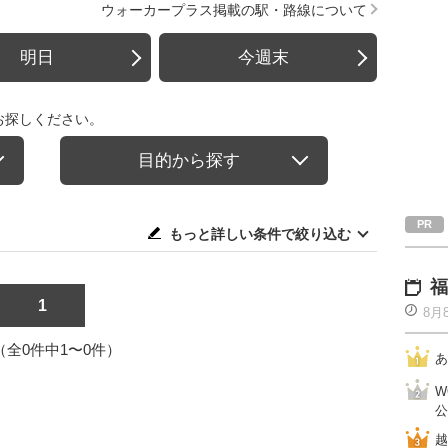
ウォーカープラス掲載の駅・路線について
明日
今週末
お探しください。
目的から探す
もっと詳しい条件で絞り込む
福
1
8月
1（全0件中1〜0件）
あ
W
公
越