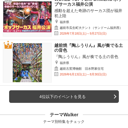
プサーカス福井公演
感動を超えた奇跡のサーカス団が福井
初上陸
福井県
越前市瓜生町大テント（サンドーム福井西）
2026年7月18日(土)～9月27日(日)
越前焼『陶ふうりん』風が奏でる土
の音色
『陶ふうりん』風が奏でる土の音色
福井県
越前古窯博物館 旧水野家住宅
2026年6月13日(土)～8月30日(日)
4位以下のイベントを見る
テーマWalker
テーマ別特集をチェック