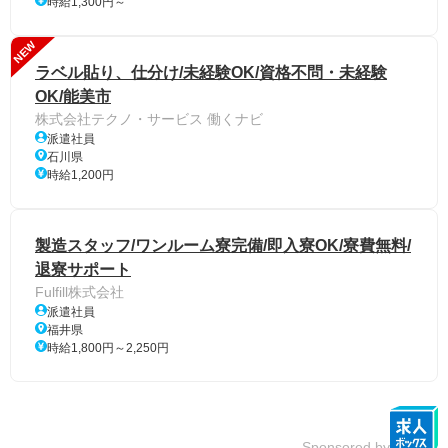
時給1,300円～
NEW
ラベル貼り、仕分け/未経験OK/資格不問・未経験
OK/能美市
株式会社テクノ・サービス 働くナビ
派遣社員
石川県
時給1,200円
製造スタッフ/ワンルーム寮完備/即入寮OK/寮費無料/
退寮サポート
Fulfill株式会社
派遣社員
福井県
時給1,800円～2,250円
Sponsored by