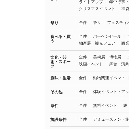
ライトアップ
年中行事
クリスマスイベント
福
全件
祭り
フェスティ
祭り
全件
バーゲンセール
食べる・買
う
物産展・観光フェア
商
全件
美術展・博物展
文化・芸
術・スポー
映画イベント
舞台・演
ツ
全件
動物関連イベント
趣味・生活
全件
体験イベント・ア
その他
全件
無料イベント
終
条件
全件
アミューズメント
施設条件