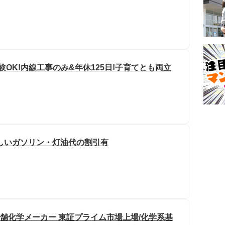
験OK!内線工事のみ&年休125日!子育てとも両立
しいガソリン・灯油代の割引有
老舗化学メーカー 東証プライム市場上場/化学系基