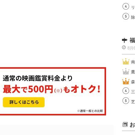
リ
除
福
8月
南
鷹
森
三
芝
お