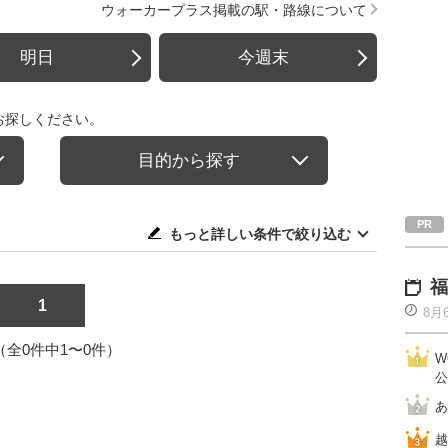
ウォーカープラス掲載の駅・路線について
明日
今週末
お探しください。
目的から探す
もっと詳しい条件で絞り込む
福
1
8月
1（全0件中1〜0件）
W
公
あ
越