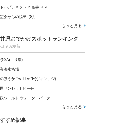
トルプラネット in 福井 2026
霊会からの脱出（8月）
もっと見る
井県おでかけスポットランキング
6日 9:32更新
条SA(上り線)
巣海水浴場
のほうかごVILLAGE(ヴィレッジ)
国サンセットビーチ
政ワールド ウォーターパーク
もっと見る
すすめ記事