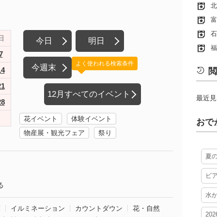
北
富
石
日
今日
明日
福
7
よく使われる検索条件
今週末
14
閲
21
12月すべてのイベント
最近見
28
花イベント
体験イベント
おで
物産展・観光フェア
祭り
夏
ビ
る
水
葉
イルミネーション
カウントダウン
花・自然
20