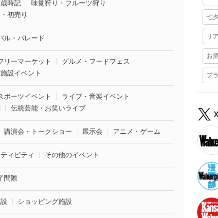
・歳時記
味覚狩り・フルーツ狩り
袋・初売り
七
リ
バル・パレード
お
フリーマーケット
グルメ・フードフェス
業施設イベント
プ
スポーツイベント
ライブ・音楽イベント
劇
伝統芸能・お笑いライブ
講演会・トークショー
展示会
アニメ・ゲーム
クティビティ
その他のイベント
了間際
施設
ショッピング施設