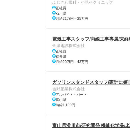
ふじさわ眼科・小児科クリニック
正社員
石川県
月給21万円～25万円
電気工事スタッフ/内線工事専属/未経
金津電設株式会社
正社員
福井県
月給20万円～43万円
ガソリンスタンドスタッフ/家計に嬉
吉野産業株式会社
アルバイト・パート
富山県
時給1,100円
富山県滑川市/研究開発 機能化学品/