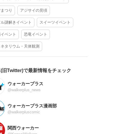
夕まつり
アジサイの見頃
アル謎解きイベント
スイーツイベント
酒イベント
恐竜イベント
ラネタリウム・天体観測
X(旧Twitter)で最新情報をチェック
ウォーカープラス
@walkerplus_news
ウォーカープラス漫画部
@walkerpluscomic
関西ウォーカー