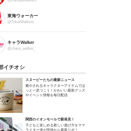
@KansaiWalkers
東海ウォーカー
@TokaiWalkers
キャラWalker
@chara_walker_
部イチオシ
スヌーピーたちの最新ニュース
癒やされるキャラクターアイテムでほ
っと一息つこう！かわいい最新グッズ
やイベント情報を毎日配信
関西のイオンモールで新発見！
子どもと楽しめる新しい遊び方をママ
ライター達が現地から最新リポ！