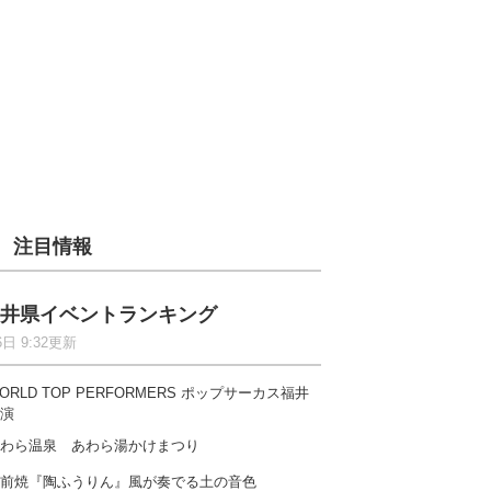
注目情報
井県イベントランキング
6日 9:32更新
ORLD TOP PERFORMERS ポップサーカス福井
演
わら温泉 あわら湯かけまつり
前焼『陶ふうりん』風が奏でる土の音色