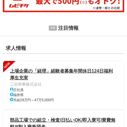
注目情報
求人情報
NEW
上場企業の「経理」経験者募集年間休日124日福利
厚生充実
三谷商事株式会社
正社員
福井県
月給29万円～47万5,000円
部品工場での組立・検査/日払いOK/即入寮可/寮費無
料/8割入寮希望者