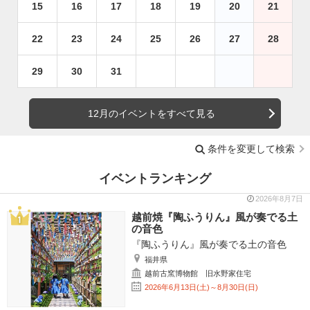
15
16
17
18
19
20
21
22
23
24
25
26
27
28
29
30
31
12月のイベントをすべて見る
条件を変更して検索
イベントランキング
2026年8月7日
越前焼『陶ふうりん』風が奏でる土
の音色
『陶ふうりん』風が奏でる土の音色
福井県
越前古窯博物館 旧水野家住宅
2026年6月13日(土)～8月30日(日)