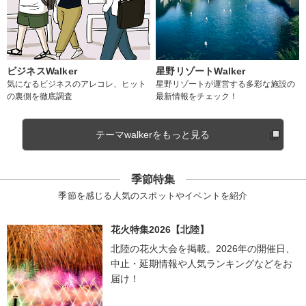
ビジネスWalker
星野リゾートWalker
気になるビジネスのアレコレ、ヒット
星野リゾートが運営する多彩な施設の
の裏側を徹底調査
最新情報をチェック！
テーマwalkerをもっと見る
季節特集
季節を感じる人気のスポットやイベントを紹介
花火特集2026【北陸】
北陸の花火大会を掲載。2026年の開催日、
中止・延期情報や人気ランキングなどをお
届け！