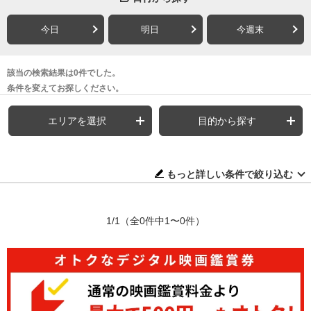
今日
明日
今週末
該当の検索結果は0件でした。
条件を変えてお探しください。
エリアを選択
目的から探す
もっと詳しい条件で絞り込む
1/1
（全0件中1〜0件）