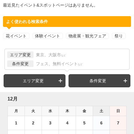
最近見たイベント&スポットページはありません。
よく使われる検索条件
花イベント
体験イベント
物産展・観光フェア
祭り
エリア変更
東京、大阪市
など
条件変更
フェス、無料イベント
など
エリア変更
条件変更
12月
月
火
水
木
金
土
日
1
2
3
4
5
6
7