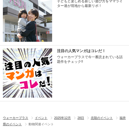
子どもと楽しめる新しい遊び方をママライ
ター達が現地から最新リポ！
注目の人気マンガはコレだ！
ウォーカープラスで今一番読まれている話
題作をチェック!!
ウォーカープラス
イベント
2025年12月
28日
北陸のイベント
福井
県のイベント
動物関連イベント