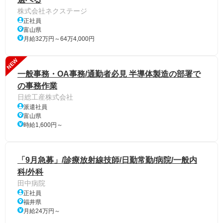
株式会社ネクステージ
正社員
富山県
月給32万円～64万4,000円
NEW
一般事務・OA事務/通勤者必見 半導体製造の部署で
の事務作業
日総工産株式会社
派遣社員
富山県
時給1,600円～
「9月急募」/診療放射線技師/日勤常勤/病院/一般内
科/外科
田中病院
正社員
福井県
月給24万円～