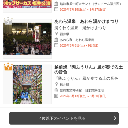
越前市瓜生町大テント（サンドーム福井西）
2026年7月18日(土)～9月27日(日)
あわら温泉 あわら湯かけまつり
湧くわく温泉 湯かけまつり
福井県
あわら市 あわら温泉街
2026年8月8日(土)・9日(日)
越前焼『陶ふうりん』風が奏でる土
の音色
『陶ふうりん』風が奏でる土の音色
福井県
越前古窯博物館 旧水野家住宅
2026年6月13日(土)～8月30日(日)
4位以下のイベントを見る