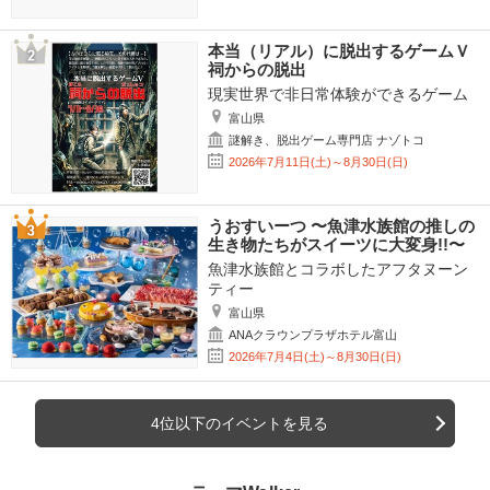
本当（リアル）に脱出するゲームＶ
祠からの脱出
現実世界で非日常体験ができるゲーム
富山県
謎解き、脱出ゲーム専門店 ナゾトコ
2026年7月11日(土)～8月30日(日)
うおすいーつ 〜魚津水族館の推しの
生き物たちがスイーツに大変身!!〜
魚津水族館とコラボしたアフタヌーン
ティー
富山県
ANAクラウンプラザホテル富山
2026年7月4日(土)～8月30日(日)
4位以下のイベントを見る