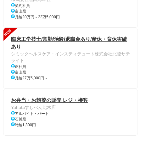
契約社員
富山県
月給20万円～23万5,000円
NEW
臨床工学技士/常勤/治験/退職金あり/産休・育休実績
あり
シミックヘルスケア・インスティテュート株式会社北陸サテ
ライト
正社員
富山県
月給27万5,000円～
お弁当・お惣菜の販売 レジ・接客
Yahataすしべん此木店
アルバイト・パート
石川県
時給1,300円