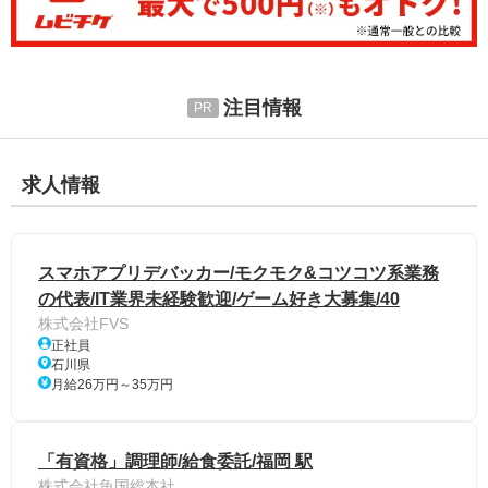
注目情報
求人情報
スマホアプリデバッカー/モクモク&コツコツ系業務
の代表/IT業界未経験歓迎/ゲーム好き大募集/40
株式会社FVS
正社員
石川県
月給26万円～35万円
「有資格」調理師/給食委託/福岡 駅
株式会社魚国総本社