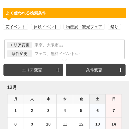
よく使われる検索条件
花イベント
体験イベント
物産展・観光フェア
祭り
エリア変更
東京、大阪市
など
条件変更
フェス、無料イベント
など
エリア変更
条件変更
12月
月
火
水
木
金
土
日
1
2
3
4
5
6
7
8
9
10
11
12
13
14