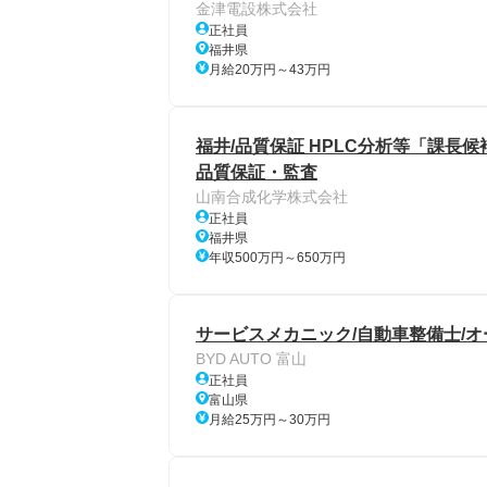
金津電設株式会社
正社員
福井県
月給20万円～43万円
福井/品質保証 HPLC分析等「課長候
品質保証・監査
山南合成化学株式会社
正社員
福井県
年収500万円～650万円
サービスメカニック/自動車整備士/
BYD AUTO 富山
正社員
富山県
月給25万円～30万円