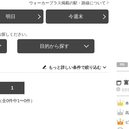
ウォーカープラス掲載の駅・路線について
明日
今週末
お探しください。
目的から探す
もっと詳しい条件で絞り込む
富
1
8月
1（全0件中1〜0件）
本
高
ビ