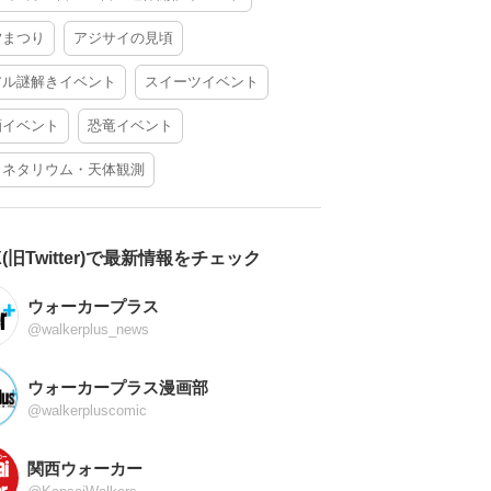
夕まつり
アジサイの見頃
アル謎解きイベント
スイーツイベント
酒イベント
恐竜イベント
ラネタリウム・天体観測
X(旧Twitter)で最新情報をチェック
ウォーカープラス
@walkerplus_news
ウォーカープラス漫画部
@walkerpluscomic
関西ウォーカー