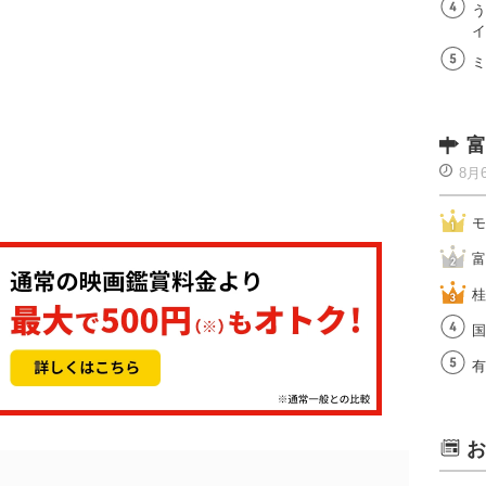
う
イ
ミ
富
8月
モ
富
桂
国
有
お