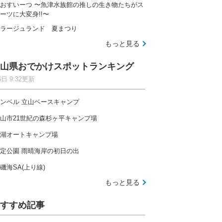
おすいーつ 〜魚津水族館の推しの生き物たちがス
ーツに大変身!!〜
ラージュランド 夏まつり
もっと見る
山県おでかけスポットランキング
6日 9:32更新
ンベル 立山ベースキャンプ
山市21世紀の森杉ヶ平キャンプ場
湖オートキャンプ場
定公園 雨晴海岸の初日の出
磯海SA(上り線)
もっと見る
すすめ記事