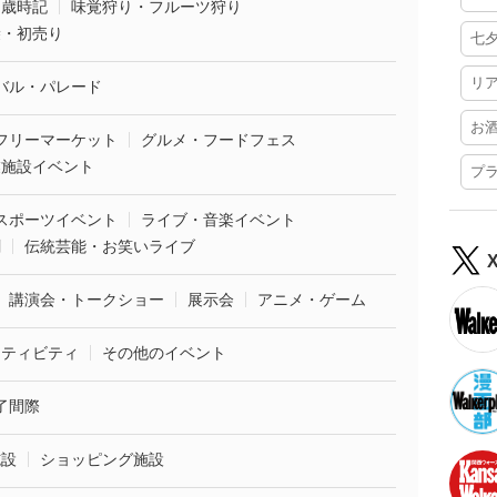
・歳時記
味覚狩り・フルーツ狩り
袋・初売り
七
リ
バル・パレード
お
フリーマーケット
グルメ・フードフェス
業施設イベント
プ
スポーツイベント
ライブ・音楽イベント
劇
伝統芸能・お笑いライブ
講演会・トークショー
展示会
アニメ・ゲーム
クティビティ
その他のイベント
了間際
施設
ショッピング施設