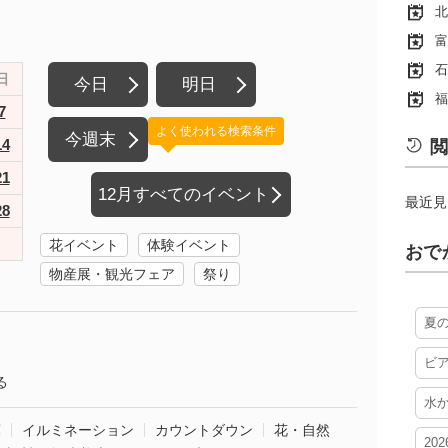
北
富
石
日
今日
明日
福
7
よく使われる検索条件
今週末
14
閲
21
12月すべてのイベント
最近見
28
花イベント
体験イベント
おで
物産展・観光フェア
祭り
夏
ビ
る
水
葉
イルミネーション
カウントダウン
花・自然
20