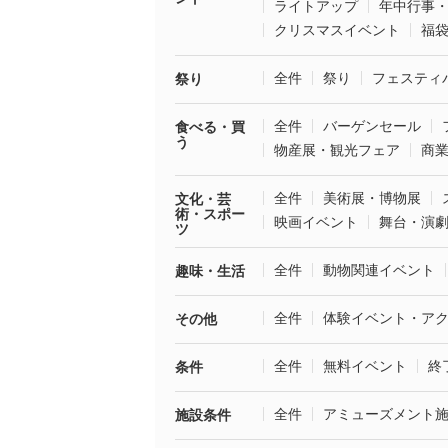
ライトアップ
年中行事
クリスマスイベント
福
全件
祭り
フェスティ
祭り
全件
バーゲンセール
食べる・買
う
物産展・観光フェア
商
全件
美術展・博物展
文化・芸
術・スポー
映画イベント
舞台・演
ツ
全件
動物関連イベント
趣味・生活
全件
体験イベント・ア
その他
全件
無料イベント
終
条件
全件
アミューズメント
施設条件