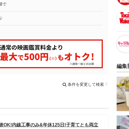
婦で
ぶ
編集
条件を変更して検索
験OK!内線工事のみ&年休125日!子育てとも両立