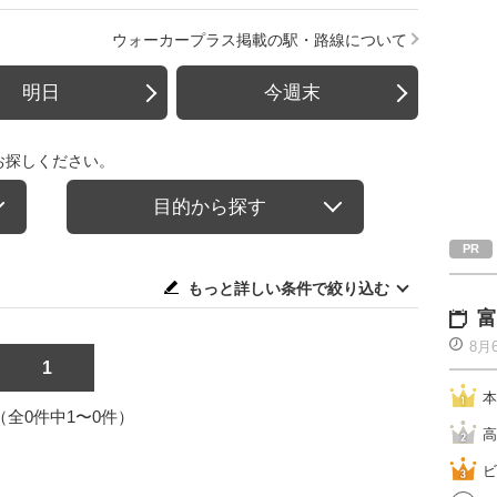
ウォーカープラス掲載の駅・路線について
明日
今週末
お探しください。
目的から探す
もっと詳しい条件で絞り込む
富
8月
1
本
1（全0件中1〜0件）
高
ビ