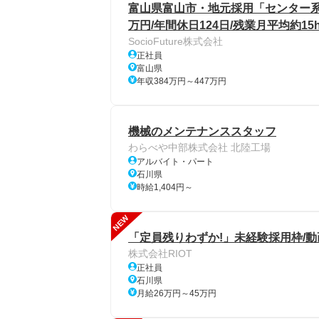
富山県富山市・地元採用「センター系管
万円/年間休日124日/残業月平均約15
SocioFuture株式会社
正社員
富山県
年収384万円～447万円
機械のメンテナンススタッフ
わらべや中部株式会社 北陸工場
アルバイト・パート
石川県
時給1,404円～
NEW
「定員残りわずか!」未経験採用枠/動
株式会社RIOT
正社員
石川県
月給26万円～45万円