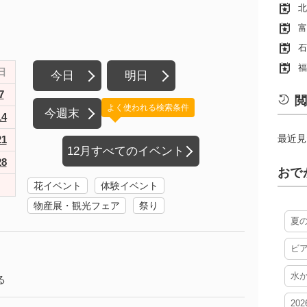
北
富
石
福
日
今日
明日
7
閲
よく使われる検索条件
今週末
14
最近見
21
12月すべてのイベント
28
おで
花イベント
体験イベント
物産展・観光フェア
祭り
夏
ビ
水
る
20