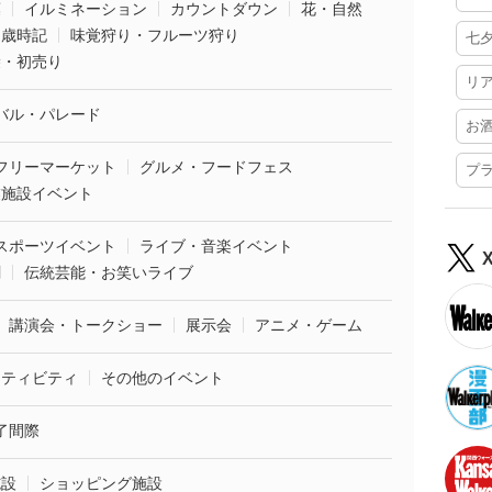
葉
イルミネーション
カウントダウン
花・自然
・歳時記
味覚狩り・フルーツ狩り
七
袋・初売り
リ
バル・パレード
お
フリーマーケット
グルメ・フードフェス
プ
業施設イベント
スポーツイベント
ライブ・音楽イベント
劇
伝統芸能・お笑いライブ
講演会・トークショー
展示会
アニメ・ゲーム
クティビティ
その他のイベント
了間際
施設
ショッピング施設