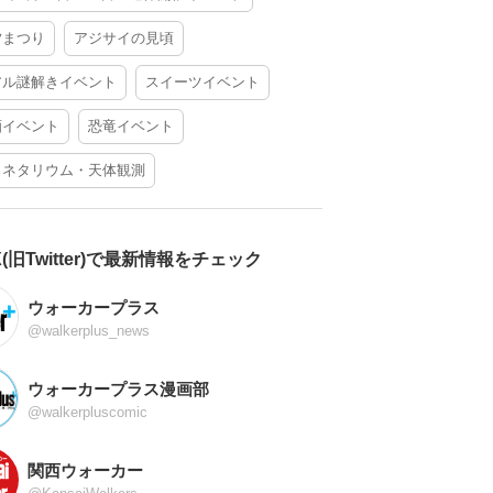
夕まつり
アジサイの見頃
アル謎解きイベント
スイーツイベント
酒イベント
恐竜イベント
ラネタリウム・天体観測
X(旧Twitter)で最新情報をチェック
ウォーカープラス
@walkerplus_news
ウォーカープラス漫画部
@walkerpluscomic
関西ウォーカー