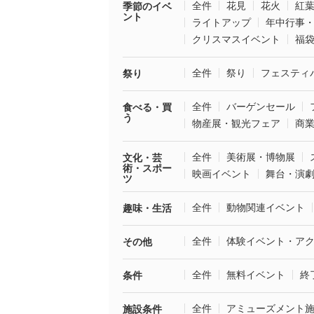
全件
花見
花火
紅
季節のイベ
ント
ライトアップ
年中行事
クリスマスイベント
福
全件
祭り
フェスティ
祭り
全件
バーゲンセール
食べる・買
う
物産展・観光フェア
商
全件
美術展・博物展
文化・芸
術・スポー
映画イベント
舞台・演
ツ
全件
動物関連イベント
趣味・生活
全件
体験イベント・ア
その他
全件
無料イベント
終
条件
全件
アミューズメント
施設条件