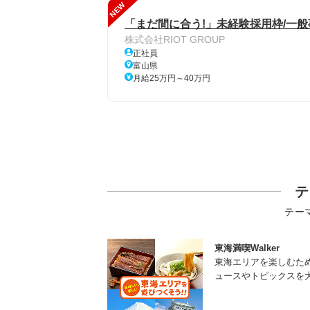
NEW
「まだ間に合う!」未経験採用枠/一
株式会社RIOT GROUP
正社員
富山県
月給25万円～40万円
テ
テー
東海満喫Walker
東海エリアを楽しむた
ュースやトピックスを