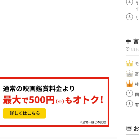
う
イ
ミ
富
8月
モ
富
桂
国
有
お