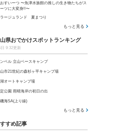
おすいーつ 〜魚津水族館の推しの生き物たちがス
ーツに大変身!!〜
ラージュランド 夏まつり
もっと見る
山県おでかけスポットランキング
6日 9:32更新
ンベル 立山ベースキャンプ
山市21世紀の森杉ヶ平キャンプ場
湖オートキャンプ場
定公園 雨晴海岸の初日の出
磯海SA(上り線)
もっと見る
すすめ記事