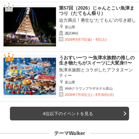
第57回（2026）じゃんとこい魚津ま
つり（たてもん祭り）
迫力満点！勇壮な“たてもん”の引き廻し
富山県
諏訪神社
2026年8月7日(金)・8日(土)
うおすいーつ 〜魚津水族館の推しの
生き物たちがスイーツに大変身!!〜
魚津水族館とコラボしたアフタヌーン
ティー
富山県
ANAクラウンプラザホテル富山
2026年7月4日(土)～8月30日(日)
4位以下のイベントを見る
テーマWalker