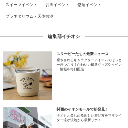
スイーツイベント
お酒イベント
恐竜イベント
プラネタリウム・天体観測
編集部イチオシ
スヌーピーたちの最新ニュース
癒やされるキャラクターアイテムでほっと
一息つこう！かわいい最新グッズやイベン
ト情報を毎日配信
関西のイオンモールで新発見！
子どもと楽しめる新しい遊び方をママライ
ター達が現地から最新リポ！