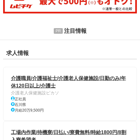
注目情報
求人情報
介護職員/介護福祉士/介護老人保健施設/日勤のみ/年
休120日以上/介護士
介護老人保健施設ピカソ
正社員
石川県
月給20万9,500円
工場内作業/待機寮/日払い/寮費無料/時給1800円/8割
入寮希望者