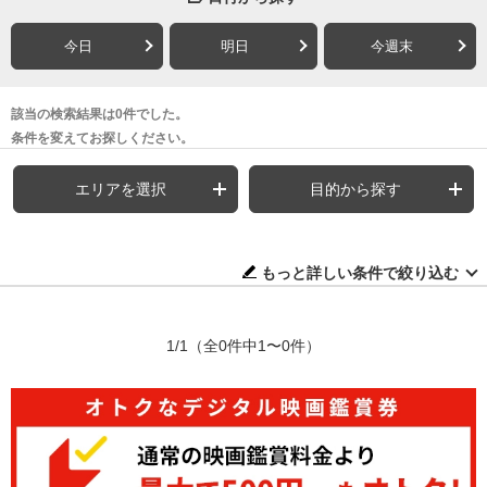
今日
明日
今週末
該当の検索結果は0件でした。
条件を変えてお探しください。
エリアを選択
目的から探す
もっと詳しい条件で絞り込む
1/1
（全0件中1〜0件）