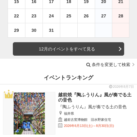
15
16
17
18
19
20
21
22
23
24
25
26
27
28
29
30
31
12月のイベントをすべて見る
条件を変更して検索
イベントランキング
2026年8月7日
越前焼『陶ふうりん』風が奏でる土
の音色
『陶ふうりん』風が奏でる土の音色
福井県
越前古窯博物館 旧水野家住宅
2026年6月13日(土)～8月30日(日)