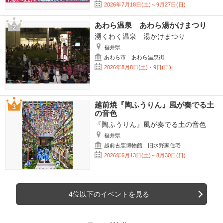
2026年7月18日(土)～9月27日(日)
あわら温泉 あわら湯かけまつり
湧くわく温泉 湯かけまつり
福井県
あわら市 あわら温泉街
2026年8月8日(土)・9日(日)
越前焼『陶ふうりん』風が奏でる土
の音色
『陶ふうりん』風が奏でる土の音色
福井県
越前古窯博物館 旧水野家住宅
2026年6月13日(土)～8月30日(日)
4位以下のイベントを見る