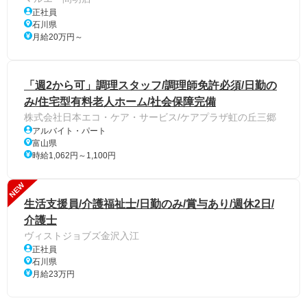
正社員
石川県
月給20万円～
「週2から可」調理スタッフ/調理師免許必須/日勤の
み/住宅型有料老人ホーム/社会保障完備
株式会社日本エコ・ケア・サービス/ケアプラザ虹の丘三郷
アルバイト・パート
富山県
時給1,062円～1,100円
NEW
生活支援員/介護福祉士/日勤のみ/賞与あり/週休2日/
介護士
ヴィストジョブズ金沢入江
正社員
石川県
月給23万円