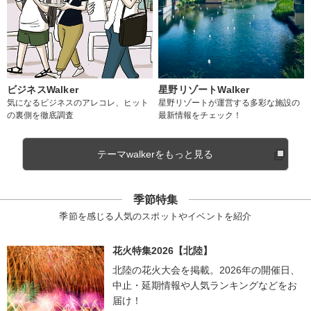
ビジネスWalker
星野リゾートWalker
気になるビジネスのアレコレ、ヒット
星野リゾートが運営する多彩な施設の
の裏側を徹底調査
最新情報をチェック！
テーマwalkerをもっと見る
季節特集
季節を感じる人気のスポットやイベントを紹介
花火特集2026【北陸】
北陸の花火大会を掲載。2026年の開催日、
中止・延期情報や人気ランキングなどをお
届け！