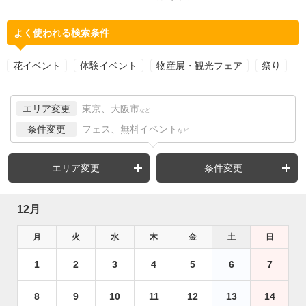
よく使われる検索条件
花イベント
体験イベント
物産展・観光フェア
祭り
エリア変更
東京、大阪市
など
条件変更
フェス、無料イベント
など
エリア変更
条件変更
12月
月
火
水
木
金
土
日
1
2
3
4
5
6
7
8
9
10
11
12
13
14