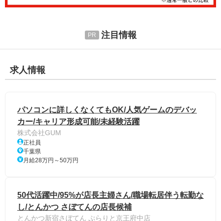
注目情報
求人情報
パソコンに詳しくなくてもOK/人気ゲームのデバッ
カー/キャリア形成可能/未経験活躍
株式会社GUM
正社員
千葉県
月給28万円～50万円
50代活躍中/95%が店長主婦さん/職場転居伴う転勤な
し/とんかつ さぼてんの店長候補
とんかつ新宿さぼてん ぷらりと京王府中店