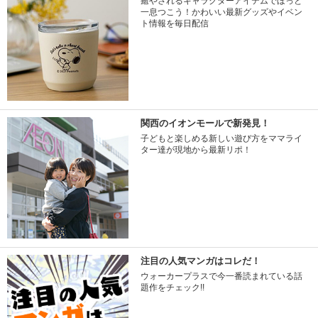
癒やされるキャラクターアイテムでほっと
一息つこう！かわいい最新グッズやイベン
ト情報を毎日配信
関西のイオンモールで新発見！
子どもと楽しめる新しい遊び方をママライ
ター達が現地から最新リポ！
注目の人気マンガはコレだ！
ウォーカープラスで今一番読まれている話
題作をチェック!!