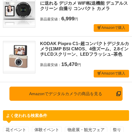
に送れる デジカメ WIFI転送機能 デュアルス
クリーン 自撮り コンパクト カメラ
6,999
新品最安値：
円
Amazonで購入
KODAK Pixpro C1–超コンパクトデジタルカ
メラ|13MP BSI CMOS、4倍ズーム、2.8イン
チLCDスクリーン、LEDフラッシュ–茶色
15,470
新品最安値：
円
Amazonで購入
Amazonでデジタルカメラの商品を見る
よく使われる検索条件
花イベント
体験イベント
物産展・観光フェア
祭り