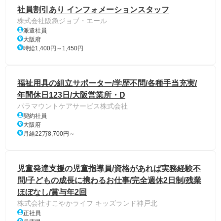
社員割引あり インフォメーションスタッフ
株式会社阪急ジョブ・エール
派遣社員
大阪府
時給1,400円～1,450円
福祉用具の組立サポーター/学歴不問/各種手当充実/
年間休日123日/大阪営業所・D
パラマウントケアサービス株式会社
契約社員
大阪府
月給22万8,700円～
児童発達支援の児童指導員/資格があれば実務経験不
問/子どもの成長に携わるお仕事/完全週休2日制/残業
ほぼなし/賞与年2回
株式会社すこやかライフ キッズランド神戸北
正社員