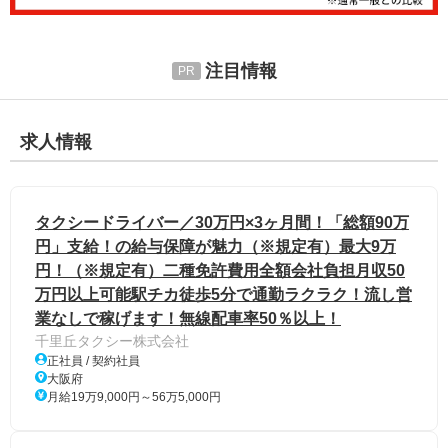
注目情報
求人情報
タクシードライバー／30万円×3ヶ月間！「総額90万
円」支給！の給与保障が魅力（※規定有）最大9万
円！（※規定有）二種免許費用全額会社負担月収50
万円以上可能駅チカ徒歩5分で通勤ラクラク！流し営
業なしで稼げます！無線配車率50％以上！
千里丘タクシー株式会社
正社員 / 契約社員
大阪府
月給19万9,000円～56万5,000円