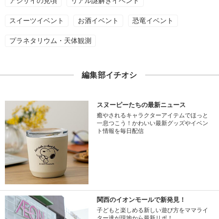
アジサイの見頃
リアル謎解きイベント
スイーツイベント
お酒イベント
恐竜イベント
プラネタリウム・天体観測
編集部イチオシ
スヌーピーたちの最新ニュース
癒やされるキャラクターアイテムでほっと
一息つこう！かわいい最新グッズやイベン
ト情報を毎日配信
関西のイオンモールで新発見！
子どもと楽しめる新しい遊び方をママライ
ター達が現地から最新リポ！