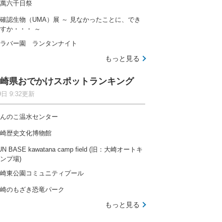
萬六千日祭
確認生物（UMA）展 ～ 見なかったことに、でき
すか・・・ ～
ラバー園 ランタンナイト
もっと見る
崎県おでかけスポットランキング
9日 9:32更新
んのこ温水センター
崎歴史文化博物館
UN BASE kawatana camp field (旧：大崎オートキ
ンプ場)
崎東公園コミュニティプール
崎のもざき恐竜パーク
もっと見る