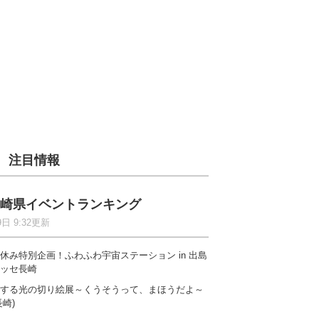
注目情報
崎県イベントランキング
9日 9:32更新
休み特別企画！ふわふわ宇宙ステーション in 出島
ッセ長崎
する光の切り絵展～くうそうって、まほうだよ～
長崎)