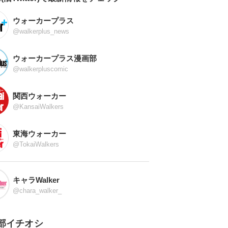
ウォーカープラス
@walkerplus_news
ウォーカープラス漫画部
@walkerpluscomic
関西ウォーカー
@KansaiWalkers
東海ウォーカー
@TokaiWalkers
キャラWalker
@chara_walker_
部イチオシ