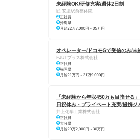
未経験OK/研修充実/週休2日制
匠 安里駅前整体院
正社員
沖縄県
月給22万7,000円～35万円
オペレーター/ドコモGで受信のみ/未
FJUTプラス株式会社
正社員
福岡県
月給21万円～21万9,000円
「未経験から年収450万も目指せる」
日祝休み・プライベート充実/提携ジ
井上化学工業株式会社
正社員
大分県
月給20万2,000円～30万円