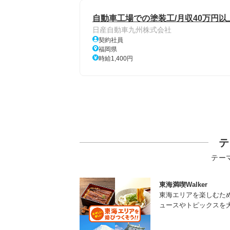
自動車工場での塗装工/月収40万円以上
日産自動車九州株式会社
契約社員
福岡県
時給1,400円
テ
テー
東海満喫Walker
東海エリアを楽しむた
ュースやトピックスを