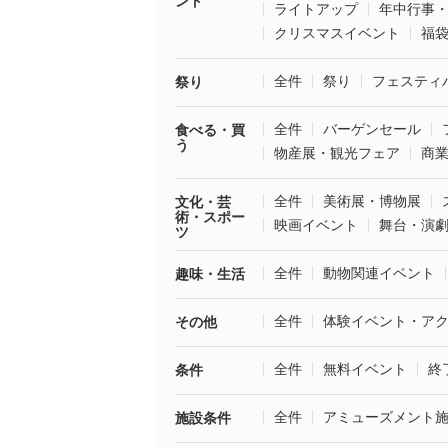
ント
ライトアップ
年中行事
クリスマスイベント
福
全件
祭り
フェスティ
祭り
全件
バーゲンセール
食べる・買
う
物産展・観光フェア
商
全件
美術展・博物展
文化・芸
術・スポー
映画イベント
舞台・演
ツ
全件
動物関連イベント
趣味・生活
全件
体験イベント・ア
その他
全件
無料イベント
終
条件
全件
アミューズメント
施設条件