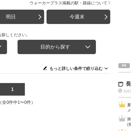
ウォーカープラス掲載の駅・路線について
明日
今週末
お探しください。
目的から探す
もっと詳しい条件で絞り込む
長
1
8月
1（全0件中1〜0件）
夏
メ
旅
(