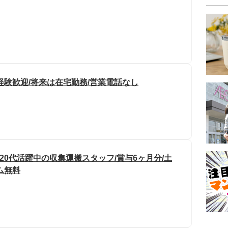
経験歓迎/将来は在宅勤務/営業電話なし
20代活躍中の収集運搬スタッフ/賞与6ヶ月分/土
ム無料