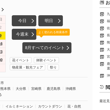
お
月
九
日
今日
明日
福
2
佐
よく使われる検索条件
今週末
9
長
熊
16
8月すべてのイベント
大
23
宮
30
花イベント
体験イベント
鹿
物産展・観光フェア
祭り
選
沖
保市
閲
熊本県
大分県
宮崎県
鹿児島県
沖縄県
る
最近見
葉
イルミネーション
カウントダウン
花・自然