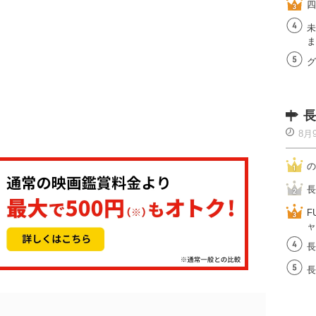
四
未
ま
グ
長
8月
の
長
F
ャ
長
長