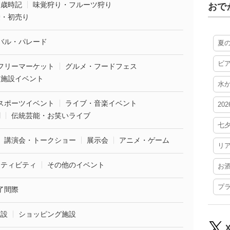
・歳時記
味覚狩り・フルーツ狩り
おで
袋・初売り
バル・パレード
夏
ビ
フリーマーケット
グルメ・フードフェス
業施設イベント
水
スポーツイベント
ライブ・音楽イベント
20
劇
伝統芸能・お笑いライブ
七
講演会・トークショー
展示会
アニメ・ゲーム
リ
クティビティ
その他のイベント
お
プ
了間際
施設
ショッピング施設