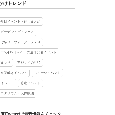
かけトレンド
の注目イベント・催しまとめ
アガーデン・ビアフェス
かけ祭り・ウォーターフェス
26年9月19日～23日の連休開催イベント
夕まつり
アジサイの見頃
アル謎解きイベント
スイーツイベント
酒イベント
恐竜イベント
ラネタリウム・天体観測
X(旧Twitter)で最新情報をチェック