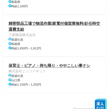
鳥取県
時給1,100円
精密部品工場で物流作業/家電付個室寮無料/赴任時交
通費支給
三新物流株式会社
派遣社員
島根県
時給1,450円～1,812円
保育士・ピアノ・持ち帰り・ややこしい事ナシ
株式会社ニッソーネット
派遣社員
山口県
時給1,150円～1,250円
Sponsored by