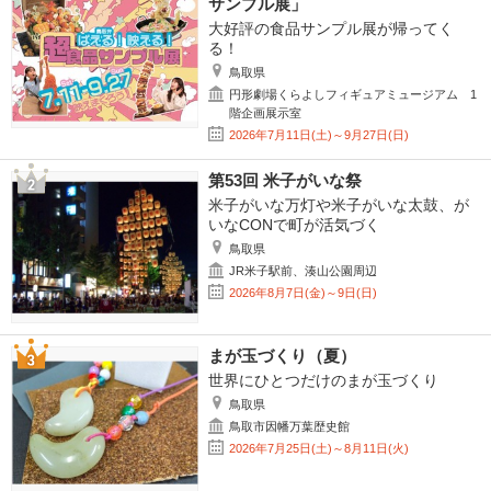
サンプル展」
大好評の食品サンプル展が帰ってく
る！
鳥取県
円形劇場くらよしフィギュアミュージアム 1
階企画展示室
2026年7月11日(土)～9月27日(日)
第53回 米子がいな祭
米子がいな万灯や米子がいな太鼓、が
いなCONで町が活気づく
鳥取県
JR米子駅前、湊山公園周辺
2026年8月7日(金)～9日(日)
まが玉づくり（夏）
世界にひとつだけのまが玉づくり
鳥取県
鳥取市因幡万葉歴史館
2026年7月25日(土)～8月11日(火)