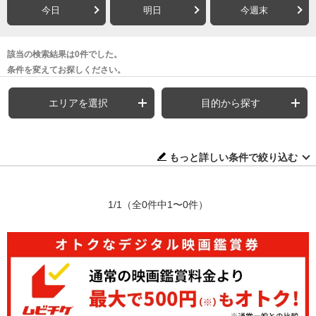
今日
明日
今週末
該当の検索結果は0件でした。
条件を変えてお探しください。
エリアを選択
目的から探す
もっと詳しい条件で絞り込む
1/1
（全0件中1〜0件）