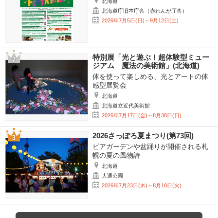
北海道
北海道庁旧本庁舎（赤れんが庁舎）
2026年7月5日(日)～9月12日(土)
特別展「光と遊ぶ！超体験型ミュー
ジアム 魔法の美術館」(北海道)
体を使って楽しめる、光とアートの体
感型展覧会
北海道
北海道立近代美術館
2026年7月17日(金)～8月30日(日)
2026さっぽろ夏まつり(第73回)
ビアガーデンや盆踊りが開催される札
幌の夏の風物詩
北海道
大通公園
2026年7月23日(木)～8月18日(火)